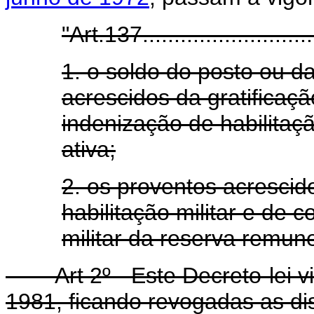
"Art.137..............................
1. o soldo do posto ou d
acrescidos da gratificaç
indenização de habilitação
ativa;
2. os proventos acrescid
habilitação militar e de
militar da reserva remun
Art 2º - Este Decreto-lei vig
1981, ficando revogadas as di