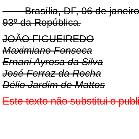
Brasília, DF, 06 de janeiro
93º da República.
JOÃO FIGUEIREDO
Maximiano Fonseca
Ernani Ayrosa da Silva
José Ferraz da Rocha
Délio Jardim de Mattos
Este texto não substitui o pub