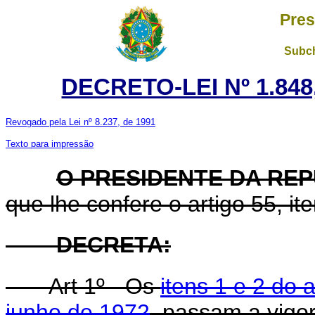
Pres
Subch
DECRETO-LEI Nº 1.848
Revogado pela Lei nº 8.237, de 1991
Texto para impressão
O PRESIDENTE DA RE
que lhe confere o artigo 55, ite
DECRETA:
Art 1º - Os
itens 1 e 2 do 
junho de 1972
, passam a vigo