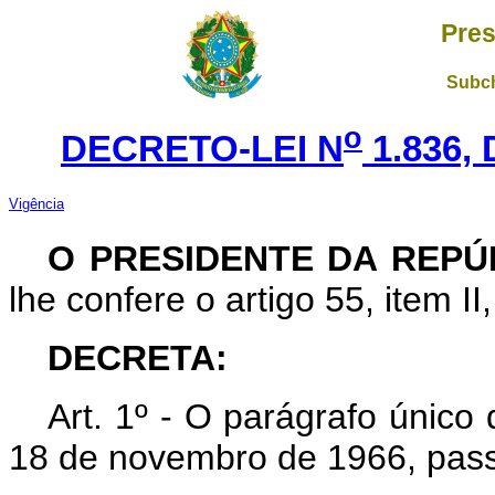
Pres
Subch
o
DECRETO-LEI N
1.836,
Vigência
O PRESIDENTE DA REPÚ
lhe confere o artigo 55, item II
DECRETA:
Art. 1º - O parágrafo único 
18 de novembro de 1966, pass