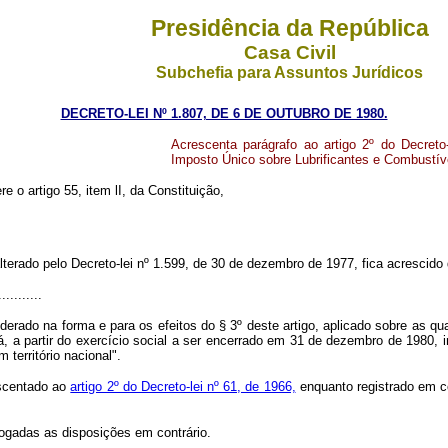
Presidência da República
Casa Civil
Subchefia para Assuntos Jurídicos
DECRETO-LEI Nº 1.807, DE 6 DE OUTUBRO DE 1980.
Acrescenta parágrafo ao artigo 2º do Decreto
Imposto Único sobre Lubrificantes e Combustív
e o artigo 55, item lI, da Constituição,
alterado pelo Decreto-lei nº 1.599, de 30 de dezembro de 1977, fica acrescido
...........
derado na forma e para os efeitos do § 3º deste artigo, aplicado sobre as qu
, a partir do exercício social a ser encerrado em 31 de dezembro de 1980,
território nacional".
rescentado ao
artigo 2º do Decreto-lei nº 61, de 1966,
enquanto registrado em c
ogadas as disposições em contrário.