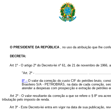
O PRESIDENTE DA REPÚBLICA
, no uso da atribuição que lhe confer
DECRETA:
Art 1º - O artigo 2º do Decreto-lei nº 61, de 21 de novembro de 1966, 
"Art. 2º - ..................................................... ......................
8º -
O valor da correção do custo CIF do petróleo bruto, consi
Brasileiro S/A - PETROBRÁS, na data de cada correção, será
atender a despesas com prospecção e extração de petróleo em 
Art 2º - O valor resultante da correção a que se refere o § 8º ora ac
tributação pelo imposto de renda.
Art 3º - Este Decreto-lei entra em vigor na data de sua publicação, rev