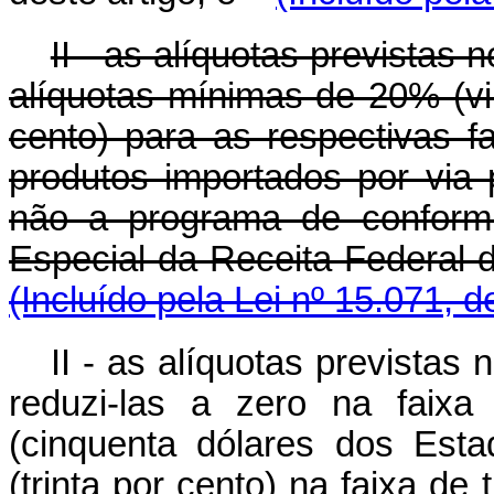
II - as alíquotas previstas 
alíquotas mínimas de 20% (vi
cento) para as respectivas fa
produtos importados por via
não a programa de conformi
Especial da Receita Federal 
(Incluído pela Lei nº 15.071, 
II - as alíquotas previstas 
reduzi-las a zero na faixa
(cinquenta dólares dos Est
(trinta por cento) na faixa de