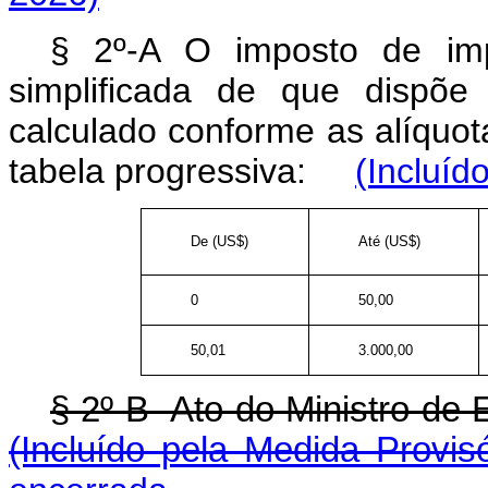
§ 2º-A O imposto de imp
simplificada de que dispõe
calculado conforme as alíquot
tabela progressiva:
(Incluíd
De (US$)
Até (US$)
0
50,00
50,01
3.000,00
§ 2º-B Ato do Ministro de
(Incluído pela Medida Provis