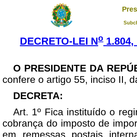
Pres
Subch
o
DECRETO-LEI N
1.804,
O PRESIDENTE DA REPÚ
confere o artigo 55, inciso II, 
DECRETA:
Art. 1º Fica instituído o re
cobrança do imposto de impor
em remessas postais intern