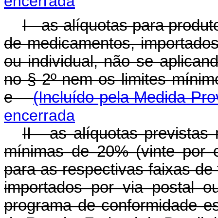
encerrada
I - as alíquotas para prod
de medicamentos, importados 
ou individual, não se aplican
no § 2º nem os limites mínimo
e
(Incluído pela Medida Pro
encerrada
II - as alíquotas prevista
mínimas de 20% (vinte por 
para as respectivas faixas de 
importados por via postal 
programa de conformidade est