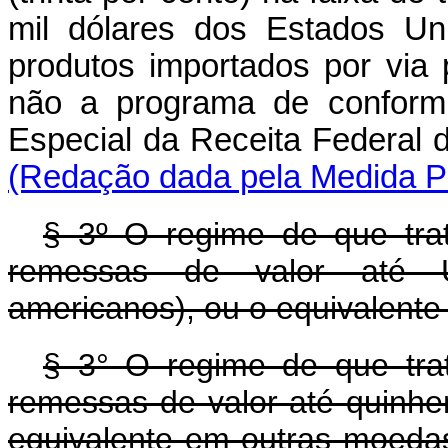
mil dólares dos Estados Uni
produtos importados por via
não a programa de conformi
Especial da Receita Federal 
(Redação dada pela Medida Pr
§ 3º O regime de que trat
remessas de valor até U
americanos), ou o equivalent
§ 3° O regime de que trat
remessas de valor até quinhe
equivalente em outras moeda