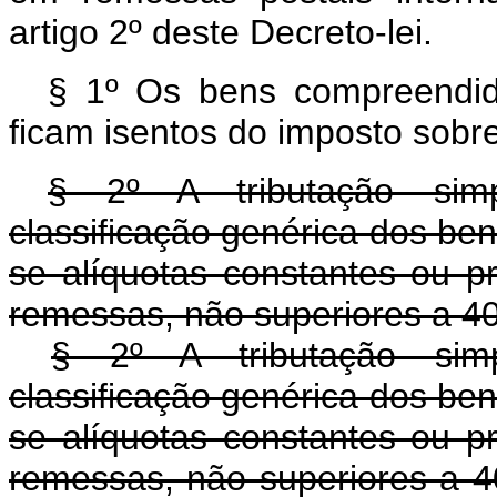
artigo 2º deste Decreto-lei.
§ 1º Os bens compreendido
ficam isentos do imposto sobre
§ 2º A tributação simpl
classificação genérica dos be
se alíquotas constantes ou p
remessas, não superiores a 40
§ 2º A tributação simpl
classificação genérica dos be
se alíquotas constantes ou p
remessas, não superiores a 4