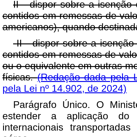
II - dispor sobre a isençã
contidos em remessas de valor
americanos), quando destinada
II - dispor sobre a isençã
contidos em remessas de valo
ou o equivalente em outras m
físicas.
(Redação dada pela L
pela Lei nº 14.902, de 2024)
Parágrafo Único. O Minis
estender a aplicação do
internacionais transportad