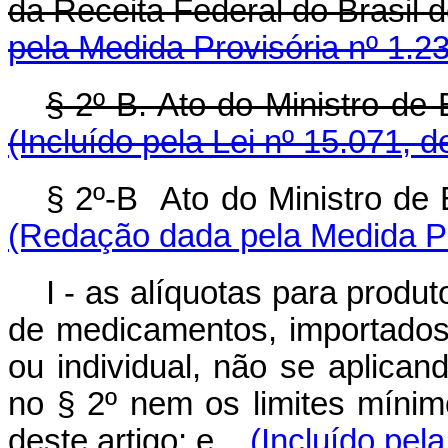
da Receita Federal do Brasil
pela Medida Provisória nº 1.2
§ 2º-B. Ato do Ministro de
(Incluído pela Lei nº 15.071, 
§ 2º-B Ato do Ministro de
(Redação dada pela Medida Pr
I - as alíquotas para prod
de medicamentos, importados 
ou individual, não se aplican
no § 2º nem os limites mínim
deste artigo; e
(Incluído pel