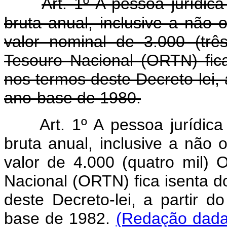
Art. 1º A pessoa jurídica
bruta anual, inclusive a não o
valor nominal de 3.000 (trê
Tesouro Nacional (ORTN) fic
nos termos deste Decreto-lei, a
ano-base de 1980.
Art. 1º A pessoa jurídica
bruta anual, inclusive a não o
valor de 4.000 (quatro mil) 
Nacional (ORTN) fica isenta d
deste Decreto-lei, a partir d
base de 1982.
(Redação dada 