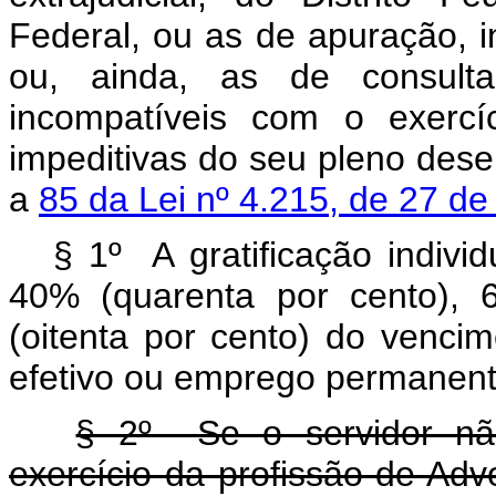
Federal, ou as de apuração, i
ou, ainda, as de consultar
incompatíveis com o exercí
impeditivas do seu pleno des
a
85 da Lei nº 4.215, de 27 de
§ 1º A gratificação indivi
40% (quarenta por cento), 
(oitenta por cento) do vencim
efetivo ou emprego permanente
§ 2º Se o servidor não 
exercício da profissão de Ad