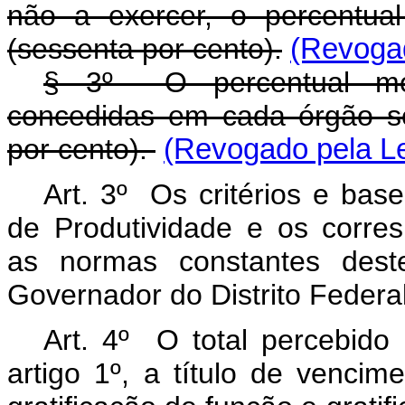
não a exercer, o percentua
(sessenta por cento).
(Revogad
§ 3º O percentual médi
concedidas em cada órgão s
por cento).
(Revogado pela Le
Art. 3º Os critérios e bas
de Produtividade e os corre
as normas constantes deste
Governador do Distrito Feder
Art. 4º O total percebido
artigo 1º, a título de vencim