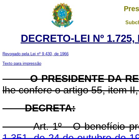
Pres
Subch
DECRETO-LEI Nº 1.725,
Revogado pela Lei nº 9.430, de 1966
Texto para impressão
O PRESIDENTE DA RE
lhe confere o artigo 55, item II
DECRETA:
Art. 1º - O benefício p
1.351, de 24 de outubro de 1