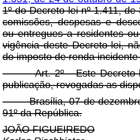
1º do Decreto-lei nº 1.411, de 
comissões, despesas e desco
ou entregues a residentes ou 
vigência deste Decreto-lei, nã
do imposto de renda incidente
Art. 2º - Este Decreto-lei
publicação, revogadas as disp
Brasília, 07 de dezembro d
91º da República.
JOÃO FIGUEIREDO