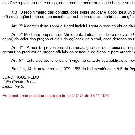
incidência prevista neste artigo, que somente ocorrerá quando houver saíd
§ 3º O recolhimento das contribuições sobre açúcar e álcool pela unid
mês subseqüente ao da sua incidência, sob pena de aplicação das sançõe
Art. 2º A contribuição sobre o álcool incidirá sobre o produto obtido d
Art. 3º Mediante proposta do Ministro da Indústria e do Comércio, o 
cento) do valor dos preços oficiais do açúcar e do álcool, considerando os
Art. 4º - A receita proveniente da arrecadação das contribuições a q
garantir ao produtor os preços oficiais do açúcar e do álcool e para atende
Art. 5º - Este Decreto-lei entra em vigor na data de sua publicação, r
Brasília, 14 de novembro de 1979; 158º da Independência e 91º da Rep
JOÃO FIGUEIREDO
João Camilo Penna
Delfim Netto
Este texto não substitui o publicado no D.O.U. de 16.11.1979