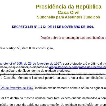
Presidência da República
Casa Civil
Subchefia para Assuntos Jurídicos
DECRETO-LEI Nº 1.712, DE 14 DE NOVEMBRO DE 1979.
Dispõe sobre a arrecadação das contribuições ao
re o artigo 55, item II da constituição,
ecreto-lei nº 308, de 28 de fevereiro de 1967
, será efetuado até o último dia
rvado, no que couber, o disposto no
artigo 1º e seus parágrafos do Decreto-l
 do açúcar e de álcool dentro da unidade produtora.
 qualquer tipo de matéria prima, excluído o álcool anidro para fins carburantes.
, o Conselho Monetário Nacional poderá reajustar o valor das contribuições 
e 28 de fevereiro de 1967
, incidirão exclusivamente sobre a saída do açúcar 
lquer fim dentro da mesma unidade produtora, exceto quando destinados a be
ósito de segunda saída ou para armazém de entidade constituída por grupo