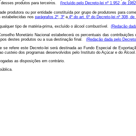
a desses produtos para terceiros.
(Incluído pelo Decreto-lei nº 1.952, de 1982
ade produtora ou por entidade constituída por grupo de produtores para comer
s estabelecidas nos
parágrafos 2º
,
3º
a
4º do art. 6º do Decreto-lei nº 308, de
e qualquer tipo de matéria-prima, excluído o álcool combustível.
(Redação dada
Conselho Monetário Nacional estabelecerá os percentuais das contribuições 
 tipos destes produtos ou a sua destinação final.
(Redação dada pelo Decreto-
ue se refere este Decreto-lei será destinada ao Fundo Especial de Exportaç
r ao custeio dos programas desenvolvidos pelo Instituto do Açúcar e do Álcool.
evogadas as disposições em contrário.
ública.