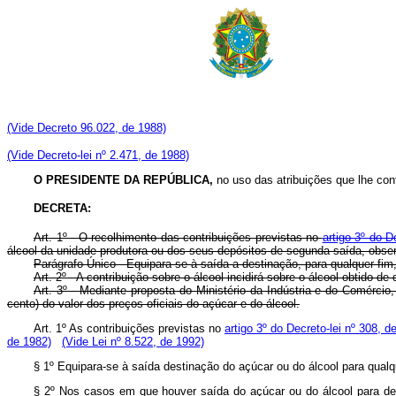
(Vide Decreto 96.022, de 1988)
(Vide Decreto-lei nº 2.471, de 1988)
O PRESIDENTE DA REPÚBLICA,
no uso das atribuições que lhe confe
DECRETA:
Art. 1º - O recolhimento das contribuições previstas no
artigo 3º do D
álcool da unidade produtora ou dos seus depósitos de segunda saída, obse
Parágrafo Único - Equipara-se à saída a destinação, para qualquer fim,
Art. 2º - A contribuição sobre o álcool incidirá sobre o álcool obtido de
Art. 3º - Mediante proposta do Ministério da Indústria e do Comércio
cento) do valor dos preços oficiais do açúcar e do álcool.
Art. 1º As contribuições previstas no
artigo 3º do Decreto-lei nº 308, d
de 1982)
(Vide Lei nº 8.522, de 1992)
§ 1º Equipara-se à saída destinação do açúcar ou do álcool para qua
§ 2º Nos casos em que houver saída do açúcar ou do álcool para dep