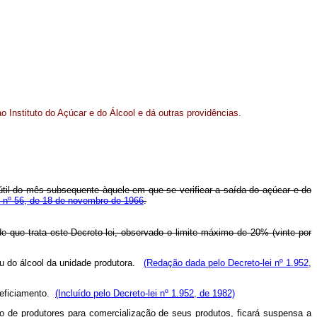
 Instituto do Açúcar e do Álcool e dá outras providências.
 útil do mês subsequente àquele em que se verificar a saída do açúcar e do
ei nº 56, de 18 de novembro de 1966
.
de que trata este Decreto-lei, observado o limite máximo de 20% (vinte por
ou do álcool da unidade produtora.
(Redação dada pelo Decreto-lei nº 1.952,
neficiamento.
(Incluído pelo Decreto-lei nº 1.952, de 1982)
 de produtores para comercialização de seus produtos, ficará suspensa a