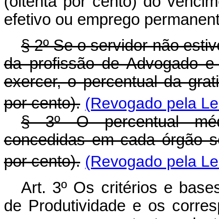
(oitenta por cento) do vencim
efetivo ou emprego permanent
§ 2º Se o servidor não estiv
da profissão de Advogado e
exercer, o percentual da gra
por cento).
(Revogado pela Lei
§ 3º O percentual médio
concedidas em cada órgão s
por cento).
(Revogado pela Lei
Art
. 3º Os critérios e bas
de Produtividade e os corre