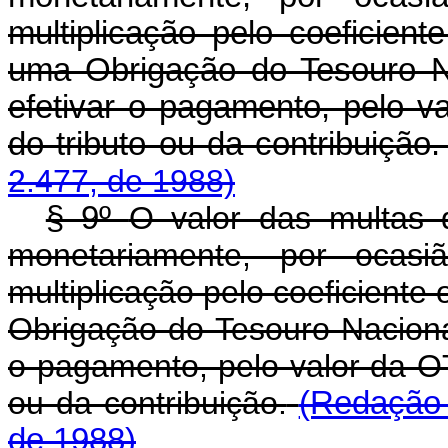
multiplicação pelo coeficien
uma Obrigação do Tesouro 
efetivar o pagamento, pelo 
do tributo ou da contribuição
2.477, de 1988)
§ 9º
O valor das multas d
monetariamente, por ocas
multiplicação pelo coeficiente
Obrigação do Tesouro Nacion
o pagamento, pelo valor da O
ou da contribuição.
(Redação 
de 1988)