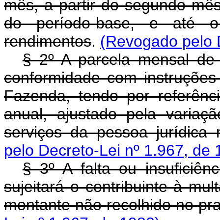
mês, a partir do segundo mê
do período-base, e até 
rendimentos
.
(Revogado pelo D
§ 2º A parcela mensal de
conformidade com instruções
Fazenda, tendo por referênc
anual, ajustado pela variaç
serviços da pessoa jurídica 
pelo Decreto-Lei nº 1.967, de 
§ 3º A falta ou insuficiên
sujeitará o contribuinte à mul
montante não recolhido no pra