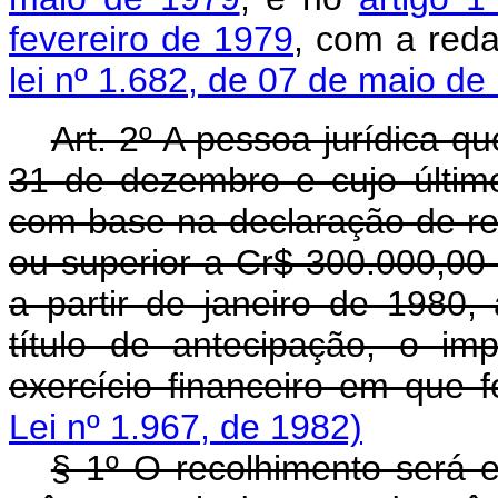
fevereiro de 1979
, com a red
lei nº 1.682, de 07 de maio de
Art. 2º A pessoa jurídica q
31 de dezembro e cujo últim
com base na declaração de ren
ou superior a Cr$ 300.000,00 (
a partir de janeiro de 1980,
título de antecipação, o i
exercício financeiro em que f
Lei nº 1.967, de 1982)
§ 1º O recolhimento será e