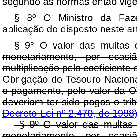
segundo as normas então vige
§ 8º O Ministro da Faz
aplicação do disposto neste ar
§ 9° O valor das multas d
monetariamente, por ocas
multiplicação pelo coeficiente
Obrigação do Tesouro Nacion
o pagamento, pelo valor da 
deveriam ter sido pagos o tri
Decreto-Lei nº 2.470, de 1988
§
9º O valor das multas 
monetariamente, por ocas