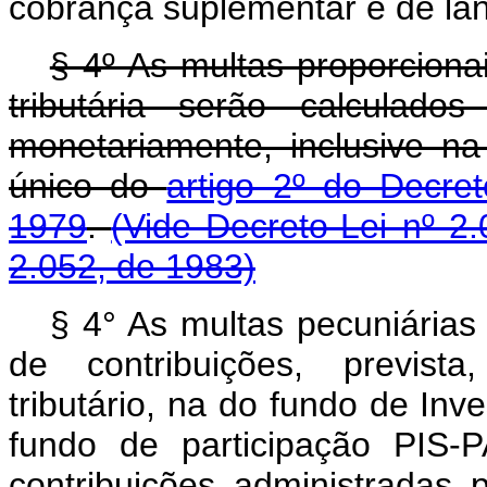
cobrança suplementar e de lan
§ 4º As multas proporcionai
tributária serão calculado
monetariamente, inclusive na
único do
artigo 2º do Decre
1979
.
(Vide Decreto-Lei nº 2
2.052, de 1983)
§ 4° As multas pecuniárias 
de contribuições, prevista
tributário, na do fundo de In
fundo de participação PIS
contribuições administradas 