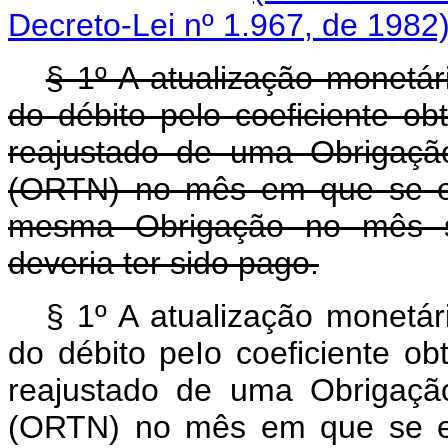
Decreto-Lei nº 1.967, de 1982
§ 1º A atualização monetár
do débito pelo coeficiente ob
reajustado de uma Obrigaçã
(ORTN) no mês em que se ef
mesma Obrigação no mês s
deveria ter sido pago.
§ 1º A atualização monetár
do débito peIo coeficiente ob
reajustado de uma Obrigaçã
(ORTN) no mês em que se ef