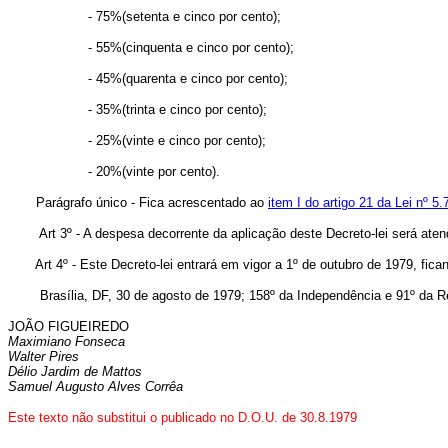
- 75%(setenta e cinco por cento);
- 55%(cinquenta e cinco por cento);
- 45%(quarenta e cinco por cento);
- 35%(trinta e cinco por cento);
- 25%(vinte e cinco por cento);
- 20%(vinte por cento).
Parágrafo único - Fica acrescentado ao
item I do artigo 21 da Lei nº 5
Art 3º - A despesa decorrente da aplicação deste Decreto-lei será aten
Art 4º - Este Decreto-lei entrará em vigor a 1º de outubro de 1979, fic
Brasília, DF, 30 de agosto de 1979; 158º da Independência e 91º da Re
JOÃO FIGUEIREDO
Maximiano Fonseca
Walter Pires
Délio Jardim de Mattos
Samuel Augusto Alves Corrêa
Este texto não substitui o publicado no D.O.U. de 30.8.1979