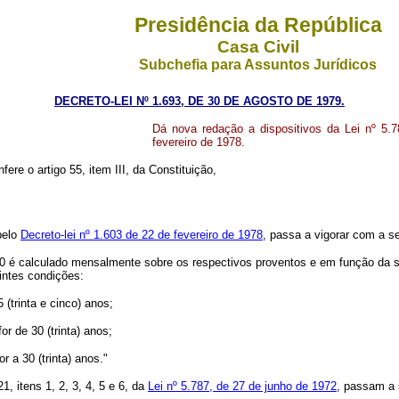
Presidência da República
Casa Civil
Subchefia para Assuntos Jurídicos
DECRETO-LEI Nº 1.693, DE 30 DE AGOSTO DE 1979.
Dá nova redação a dispositivos da Lei nº 5.7
fevereiro de 1978.
fere o artigo 55, item III, da Constituição,
 pelo
Decreto-lei nº 1.603 de 22 de fevereiro de 1978
, passa a vigorar com a s
 110 é calculado mensalmente sobre os respectivos proventos e em função da
intes condições:
(trinta e cinco) anos;
r de 30 (trinta) anos;
r a 30 (trinta) anos."
1, itens 1, 2, 3, 4, 5 e 6, da
Lei nº 5.787, de 27 de junho de 1972
, passam a 