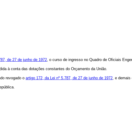
.787, de 27 de junho de 1972
, o curso de ingresso no Quadro de Oficiais Enge
dida à conta das dotações constantes do Orçamento da União.
ando revogado o
artigo 172, da Lei nº 5.787, de 27 de junho de 1972
, e demais 
pública.