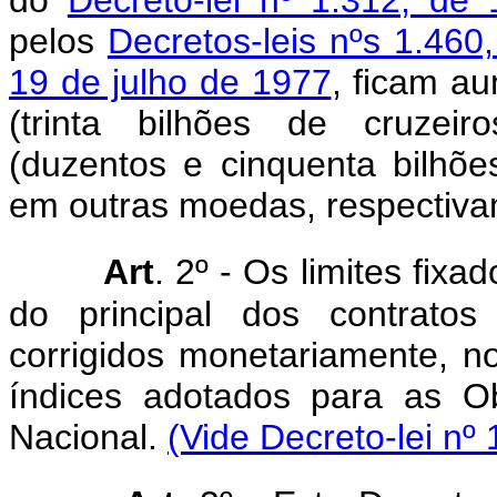
do
Decreto-lei nº 1.312, de
pelos
Decretos-leis nºs 1.460
19 de julho de 1977
, ficam a
(trinta bilhões de cruzei
(duzentos e cinquenta bilhõe
em outras moedas, respectiva
Art
. 2º - Os limites fixa
do principal dos contratos
corrigidos monetariamente, n
índices adotados para as O
Nacional.
(Vide Decreto-lei nº