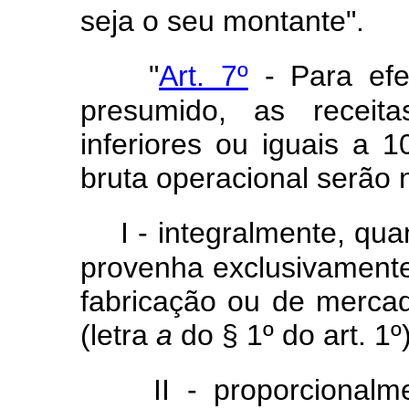
seja o seu montante".
"
Art. 7º
- Para efe
presumido, as receit
inferiores ou iguais a 
bruta operacional serão n
I - integralmente, qua
provenha exclusivament
fabricação ou de mercad
(letra
a
do § 1º do art. 1º
II - proporcional