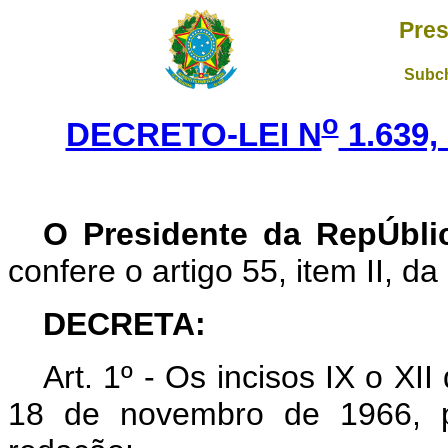
Pres
Subch
o
DECRETO-LEI N
1.639,
O Presidente da RepÚbli
confere o artigo 55, item II, da
DECRETA:
Art. 1º - Os incisos IX o XII
18 de novembro de 1966, p