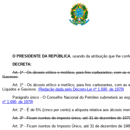
O PRESIDENTE DA REPÚBLICA
, usando da atribuição que lhe confe
DECRETA:
Art
. 1º - Os álcoois etílico e metílico, para fins carburantes, com a
Gasosos.
Art. 1º - Os álcoois etílico e metílico, para fins carburantes, com 
Líquidos e Gasosos.
(Redação dada pelo Decreto-Lei nº 1.690, de 1979)
Parágrafo único - O Conselho Nacional do Petróleo submeterá as espe
nº 1.690, de 1979)
Art
. 2º - É de 5% (cinco por cento) a alíquota relativa aos álcoois m
Art
. 3º - Ficam isentos do imposto único, até 31 de dezembro de 1979, o
Art. 3º - Ficam isentos do Imposto Único, até 31 de dezembro de 1985, 