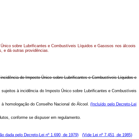
 Único sobre Lubrificantes e Combustíveis Líquidos e Gasosos nos álcoois
es, e dá outras providências.
 à incidência do Imposto Único sobre Lubrificantes e Combustíveis Líquidos e
m sujeitos à incidência do Imposto Único sobre Lubrificantes e Combustíveis
es, à homologação do Conselho Nacional do Álcool.
(Incluído pelo Decreto-Lei
rodutos, conforme se dispuser em regulamento.
ão dada pelo Decreto-Lei nº 1.690, de 1979)
(Vide Lei nº 7.451, de 1985)