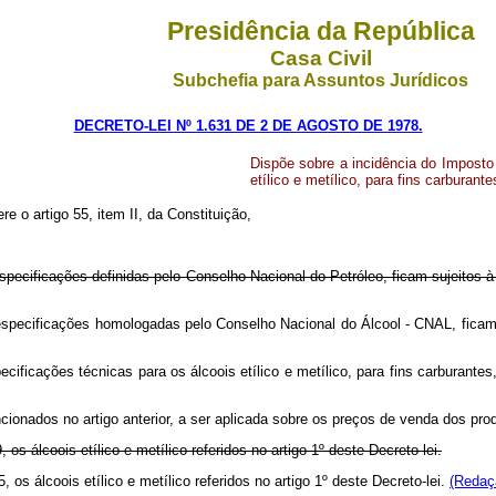
Presidência da República
Casa Civil
Subchefia para Assuntos Jurídicos
DECRETO-LEI Nº 1.631 DE 2 DE AGOSTO DE 1978.
Dispõe sobre a incidência do Imposto
etílico e metílico, para fins carburant
re o artigo 55, item II, da Constituição,
s especificações definidas pelo Conselho Nacional do Petróleo, ficam sujeitos
as especificações homologadas pelo Conselho Nacional do Álcool - CNAL, fica
cificações técnicas para os álcoois etílico e metílico, para fins carburant
encionados no artigo anterior, a ser aplicada sobre os preços de venda dos p
s álcoois etílico e metílico referidos no artigo 1º deste Decreto-lei.
os álcoois etílico e metílico referidos no artigo 1º deste Decreto-lei.
(Redaç