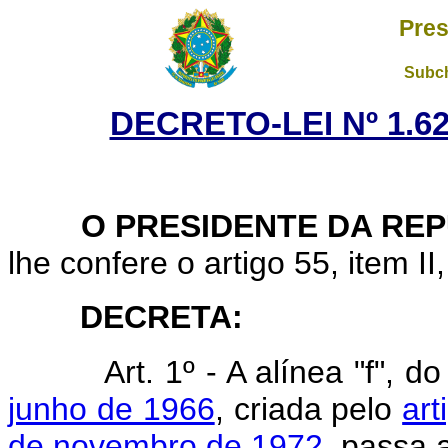
Pres
Subch
DECRETO-LEI Nº 1.62
O PRESIDENTE DA REP
lhe confere o artigo 55, item II
DECRETA:
Art. 1º - A alínea "f", d
junho de 1966
, criada pelo
art
de novembro de 1972
, passa 