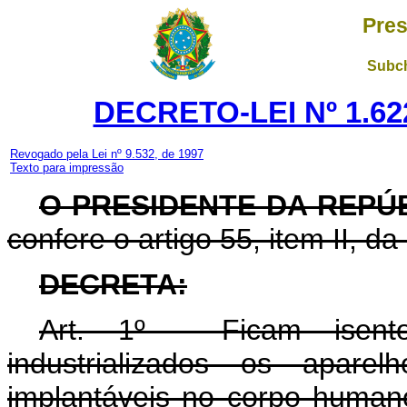
Pres
Subch
DECRETO-LEI Nº 1.622
Revogado pela Lei nº 9.532, de 1997
Texto para impressão
O PRESIDENTE DA REPÚ
confere o artigo 55, item II, da
DECRETA:
Art
. 1º - Ficam isent
industrializados os aparel
implantáveis no corpo human