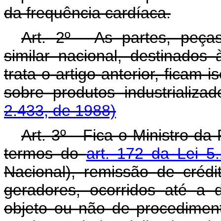
da frequência cardíaca.
Art
. 2º - As partes, peç
similar nacional, destinados
trata o artigo anterior, ficam
sobre produtos industrializa
2.433, de 1988)
Art
. 3º - Fica o Ministro d
termos do
art. 172 da Lei 
Nacional), remissão de crédit
geradores, ocorridos até a d
objeto ou não de procedimento