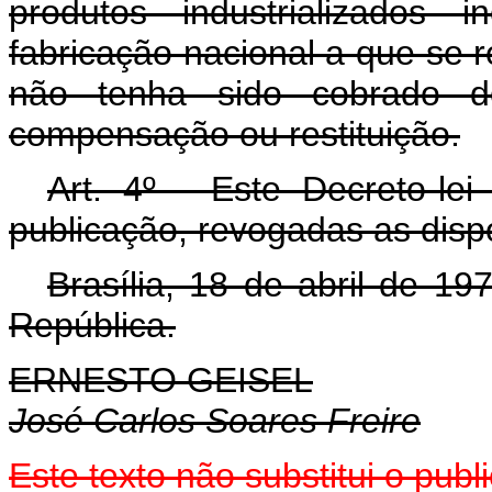
produtos industrializados 
fabricação nacional a que se re
não tenha sido cobrado do
compensação ou restituição.
Art
. 4º - Este Decreto-le
publicação, revogadas as disp
Brasília, 18 de abril de 1
República.
ERNESTO GEISEL
José Carlos Soares Freire
Este texto não substitui o pub