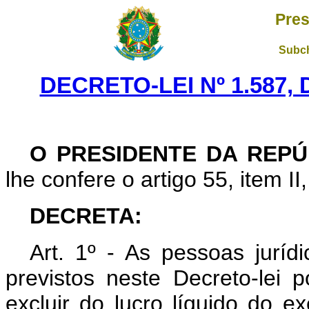
Pres
Subch
DECRETO-LEI Nº 1.587,
O PRESIDENTE DA REPÚ
lhe confere o artigo 55, item II
DECRETA:
Art
. 1º - As pessoas juríd
previstos neste Decreto-lei po
excluir do lucro líquido do ex