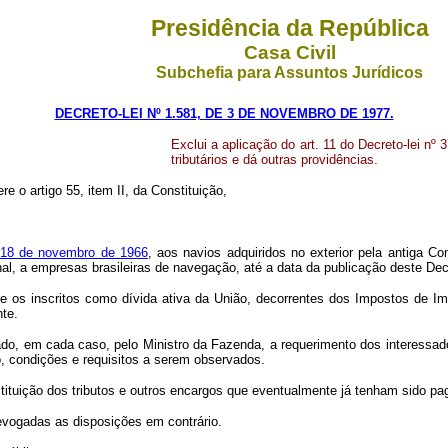
Presidência da República
Casa Civil
Subchefia para Assuntos Jurídicos
DECRETO-LEI Nº 1.581, DE 3 DE NOVEMBRO DE 1977.
Exclui a aplicação do art. 11 do Decreto-lei nº
tributários e dá outras providências.
re o artigo 55, item II, da Constituição,
de 18 de novembro de 1966
, aos navios adquiridos no exterior pela antiga 
nal, a empresas brasileiras de navegação, até a data da publicação deste Decr
usive os inscritos como dívida ativa da União, decorrentes dos Impostos de 
nte.
larado, em cada caso, pelo Ministro da Fazenda, a requerimento dos interess
, condições e requisitos a serem observados.
estituição dos tributos e outros encargos que eventualmente já tenham sido pa
revogadas as disposições em contrário.