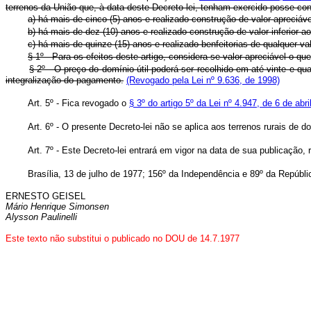
terrenos da União que, à data deste Decreto-lei, tenham exercido posse con
a) há mais de cinco (5) anos e realizado construção de valor apreciáve
b) há mais de dez (10) anos e realizado construção de valor inferior ao 
c) há mais de quinze (15) anos e realizado benfeitorias de qualquer val
§ 1º - Para os efeitos deste artigo, considera-se valor apreciável o q
§ 2º - O preço do domínio útil poderá ser recolhido em até vinte e qu
integralização do pagamento.
(Revogado pela Lei nº 9.636, de 1998)
Art. 5º - Fica revogado o
§ 3º do artigo 5º da Lei nº 4.947, de 6 de abr
Art. 6º - O presente Decreto-lei não se aplica aos terrenos rurais de 
Art. 7º - Este Decreto-lei entrará em vigor na data de sua publicação,
Brasília, 13 de julho de 1977; 156º da Independência e 89º da Repúbli
ERNESTO GEISEL
Mário Henrique Simonsen
Alysson Paulinelli
Este texto não substitui o publicado no DOU de 14.7.1977