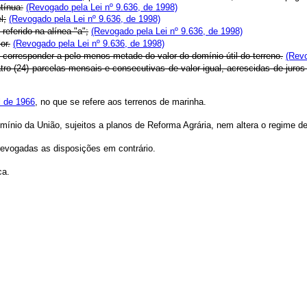
tínua:
(Revogado pela Lei nº 9.636, de 1998)
l;
(Revogado pela Lei nº 9.636, de 1998)
referido na alínea "a";
(Revogado pela Lei nº 9.636, de 1998)
or.
(Revogado pela Lei nº 9.636, de 1998)
ue corresponder a pelo menos metade do valor do domínio útil do terreno.
(Revo
atro (24) parcelas mensais e consecutivas de valor igual, acrescidas de juro
il de 1966
, no que se refere aos terrenos de marinha.
domínio da União, sujeitos a planos de Reforma Agrária, nem altera o regime d
 revogadas as disposições em contrário.
ca.