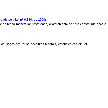
gado pela Lei nº 9.636, de 1998)
s e correção monetária; neste caso, o aforamento só será constituído após a
e ocupação das terras devolutas federais, estabelecidas em lei.