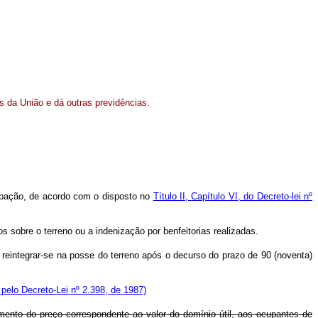
s da União e dá outras previdências.
cupação, de acordo com o disposto no
Título II, Capítulo VI, do Decreto-lei nº
s sobre o terreno ou a indenização por benfeitorias realizadas.
 reintegrar-se na posse do terreno após o decurso do prazo de 90 (noventa)
pelo Decreto-Lei nº 2.398, de 1987)
mento do preço correspondente ao valor do domínio útil, aos ocupantes de