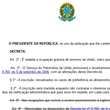
O PRESIDENTE DA REPÚBLICA
, no uso da atribuição que lhe confere
DECRETA:
Art. 1º - É vedada a ocupação gratuita de terrenos da União, salvo qu
Art. 2º - O Serviço do Patrimônio da União promoverá o levantament
9.760, de 5 de setembro de 1946
, com as alterações deste Decreto-lei.
§ 1º - A inscrição, ressalvados os casos de preferência ao aforamento,
§ 2º - A inscrição será mantida enquanto não contrariar o interesse
dias da notificação administrativa que para esse fim expedir, em cada caso
Art. 3º - Nas ocupações que vierem a ocorrer posteriormente à vigênc
Art. 4º - Observadas as disposições do
Decreto-lei nº 9.760, de 5