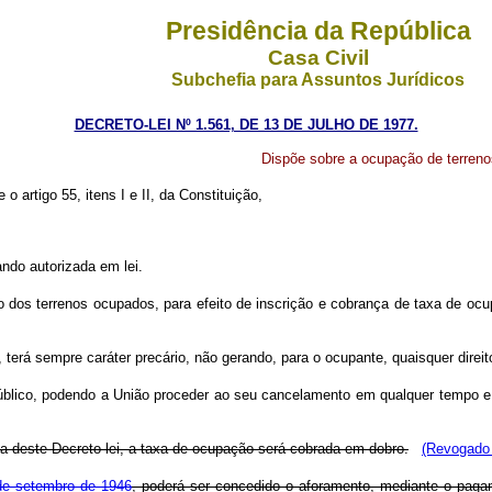
Presidência da República
Casa Civil
Subchefia para Assuntos Jurídicos
DECRETO-LEI Nº 1.561, DE 13 DE JULHO DE 1977.
Dispõe sobre a ocupação de terreno
 o artigo 55, itens I e II, da Constituição,
ando autorizada em lei.
o dos terrenos ocupados, para efeito de inscrição e cobrança de taxa de o
 terá sempre caráter precário, não gerando, para o ocupante, quaisquer direito
 público, podendo a União proceder ao seu cancelamento em qualquer tempo e
.
ia deste Decreto-lei, a taxa de ocupação será cobrada em dobro.
(Revogado 
 de setembro de 1946
, poderá ser concedido o aforamento, mediante o paga