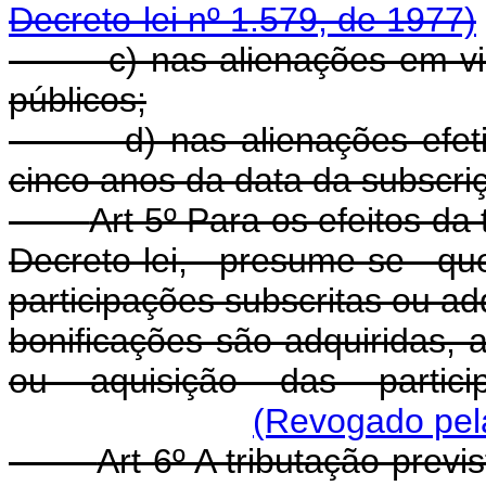
Decreto-lei nº 1.579, de 1977)
c) nas alienações em virtu
públicos;
d) nas alienações efetiva
cinco anos da data da subscriç
Art 5º Para os efeitos da 
Decreto-lei, presume-se q
participações subscritas ou a
bonificações são adquiridas, 
ou aquisição das partic
(Revogado pela
Art 6º A tributação previ