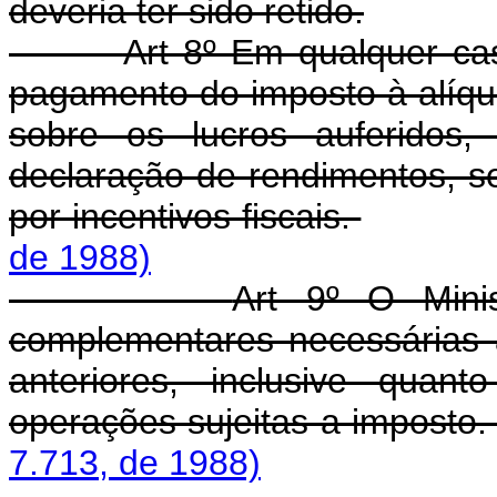
deveria ter sido retido.
Art 8º Em qualquer cas
pagamento do imposto à alíquo
sobre os lucros auferidos
declaração de rendimentos, s
por incentivos fiscais.
de 1988)
Art 9º O Mini
complementares necessárias à
anteriores, inclusive quan
operações sujeitas a imposto
7.713, de 1988)