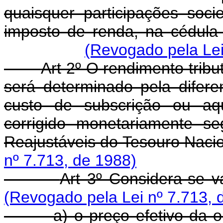
quaisquer participações socie
imposto de renda, na cédula
(Revogado pela Lei
Art 2º O rendimento tribu
será determinado pela difere
custo de subscrição ou aqui
corrigido monetariamente s
Reajustáveis do Tesouro Naci
nº 7.713, de 1988)
Art 3º Considera-se v
(Revogado pela Lei nº 7.713, 
a) o preço efetivo da ope