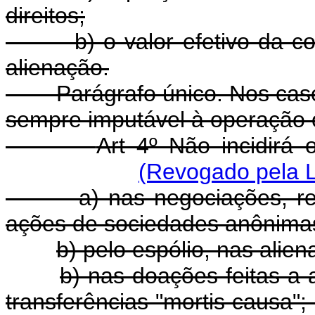
direitos;
b) o valor efetivo da cont
alienação.
Parágrafo único. Nos casos d
sempre imputável à operação o 
Art 4º Não incidirá 
(Revogado pela L
a) nas negociações, reali
ações de sociedades anônima
b) pelo espólio, nas alie
b) nas doações feitas a
transferências "mor