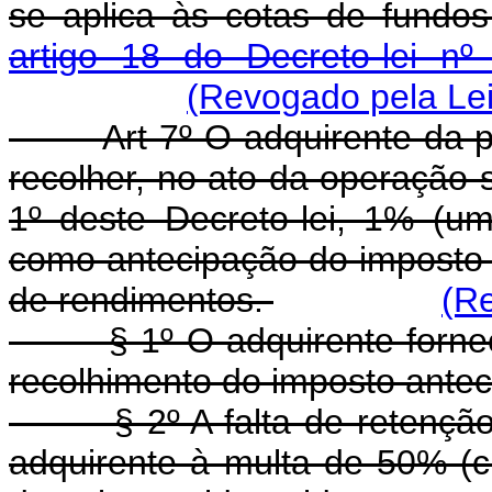
se aplica às cotas de fundo
artigo 18 do Decreto-lei n
(Revogado pela Lei
Art 7º O adquirente da p
recolher, no ato da operação su
1º deste Decreto-lei, 1% (um
como antecipação do imposto 
de rendimentos.
(Re
§ 1º O adquirente fornecer
recolhimento do imposto antec
§ 2º A falta de retenção de
adquirente à multa de 50% (c