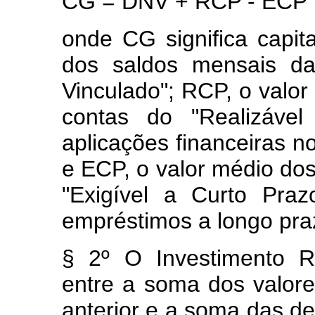
CG = DNV + RCP - ECP
onde CG significa capit
dos saldos mensais da
Vinculado"; RCP, o valo
contas do "Realizável
aplicações financeiras n
e ECP, o valor médio do
"Exigível a Curto Praz
empréstimos a longo praz
§ 2º O Investimento R
entre a soma dos valores
anterior e a soma das de