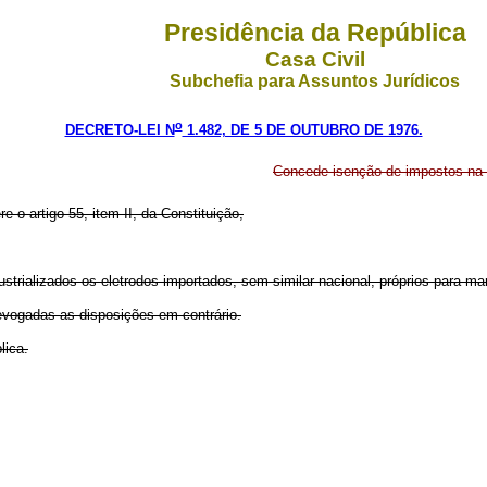
Presidência da República
Casa Civil
Subchefia para Assuntos Jurídicos
o
DECRETO-LEI N
1.482, DE 5 DE OUTUBRO DE 1976.
Concede isenção de impostos na 
re o artigo 55, item II, da Constituição,
ustrializados os eletrodos importados, sem similar nacional, próprios para 
revogadas as disposições em contrário.
lica.