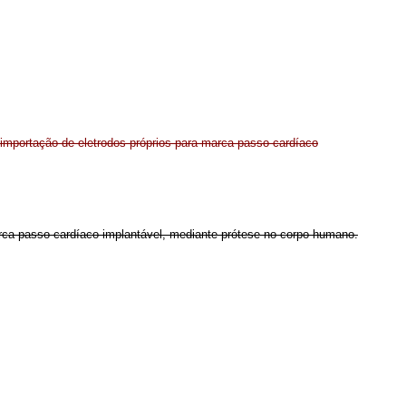
importação de eletrodos próprios para marca-passo cardíaco
marca-passo cardíaco implantável, mediante prótese no corpo humano.