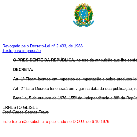
Revogado pelo Decreto-Lei nº 2.433, de 1988
Texto para impressão
O PRESIDENTE DA REPÚBLICA
, no uso da atribuição que lhe confe
DECRETA:
Art
. 1º Ficam isentos em impostos de importação e sobre produtos id
Art
. 2º Este Decreto-lei entrará em vigor na data da sua publicação, 
Brasília, 5 de outubro de 1976; 155º da Independência e 88º da Repúb
ERNESTO GEISEL
José Carlos Soares Freire
Este texto não substitui o publicado no D.O.U. de 6.10.1976