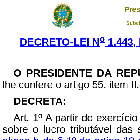
Pres
Subch
o
DECRETO-LEI N
1.443,
O PRESIDENTE DA REP
lhe confere o artigo 55, item II
DECRETA:
Art
. 1º A partir do exercíc
sobre o lucro tributável das