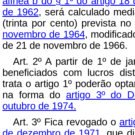
alínea
b
do § 1º do artigo 18
de 1962
, será calculado med
(trinta por cento) prevista n
novembro de 1964
, modificad
de 21 de novembro de 1966.
Art
. 2º A partir de 1º de 
beneficiados com lucros dis
trata o artigo 1º poderão opta
na forma do
artigo 3º do 
outubro de 1974.
Art
. 3º Fica revogado o
art
de dezembro de 1971
, que d