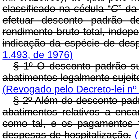
classificado na cédula “
C
” da
efetuar desconto padrão d
rendimento bruto total, ind
indicação da espécie de des
1.493, de 1976)
§ 1º O desconto padrão su
abatimentos legalmente sujeito
(Revogado pelo Decreto-lei nº
§ 2º Além do desconto padr
abatimentos relativos a enca
como tal, e os pagamentos f
despesas de hospitalização.