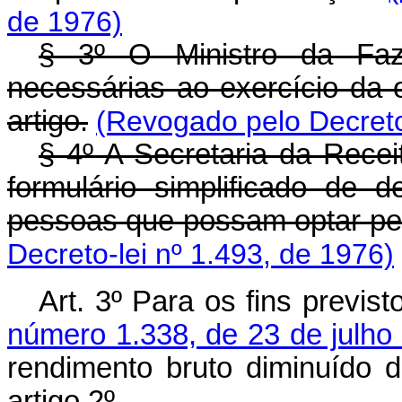
de 1976)
§ 3º O Ministro da Faz
necessárias ao exercício da
artigo.
(Revogado pelo Decreto
§ 4º A Secretaria da Receit
formulário simplificado de 
pessoas que possam optar pe
Decreto-lei nº 1.493, de 1976)
Art
. 3º Para os fins previs
número 1.338, de 23 de julho
rendimento bruto diminuído
artigo 2º.