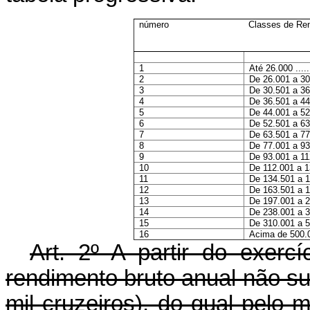
número
Classes de Ren
1
Até 26.000 .........
2
De 26.001 a 30.500 
3
De 30.501 a 36.500 
4
De 36.501 a 44.000 
5
De 44.001 a 52.500 
6
De 52.501 a 63.500 
7
De 63.501 a 77.000 
8
De 77.001 a 93.000 
9
De 93.001 a 112.000
10
De 112.001 a 134.5
11
De 134.501 a 163.5
12
De 163.501 a 197.0
13
De 197.001 a 238.0
14
De 238.001 a 310.0
15
De 310.001 a 500.0
16
Acima de 500.000 ..
Art
. 2º A partir do exerc
rendimento bruto anual não su
mil cruzeiros), do qual pelo