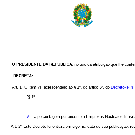
O PRESIDENTE DA REPÚBLICA
, no uso da atribuição que lhe confer
DECRETA:
Art. 1º O item VI, acrescentado ao § 1º, do artigo 3º, do
Decreto-lei n
"§ 1º ..................................................................................
.........................................................................................
VI -
a percentagem pertencente à Empresas Nucleares Brasil
Art. 2º Este Decreto-lei entrará em vigor na data de sua publicação, r