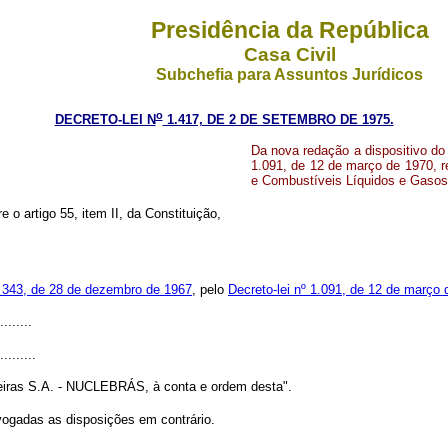
Presidência da República
Casa Civil
Subchefia para Assuntos Jurídicos
o
DECRETO-LEI N
1.417, DE 2 DE SETEMBRO DE 1975.
Da nova redação a dispositivo do 
1.091, de 12 de março de 1970, r
e Combustíveis Líquidos e Gaso
e o artigo 55, item II, da Constituição,
º 343, de 28 de dezembro de 1967
, pelo
Decreto-lei nº 1.091, de 12 de março
........
.........
eiras S.A. - NUCLEBRÁS, à conta e ordem desta".
evogadas as disposições em contrário.