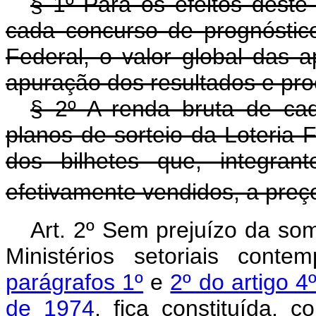
§ 1º Para os efeitos deste 
cada concurso de prognóstico
Federal, o valor global das
apuração dos resultados e pr
§ 2º A renda bruta de cad
planos de sorteio da Loteria F
dos bilhetes que, integran
efetivamente vendidos, a preç
Art. 2º Sem prejuízo da so
Ministérios setoriais cont
parágrafos 1º
e
2º do artigo 4
de 1974
, fica constituída,