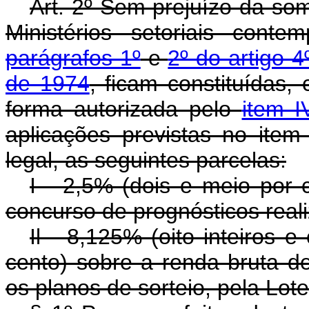
Art. 2º Sem prejuízo da so
Ministérios setoriais cont
parágrafos 1º
e
2º do artigo 
de 1974
, ficam constituídas
forma autorizada pelo
item I
aplicações previstas no ite
legal, as seguintes parcelas:
I - 2,5% (dois e meio por 
concurso de prognósticos reali
Il - 8,125% (oito inteiros 
cento) sobre a renda bruta d
os planos de sorteio, pela Lote