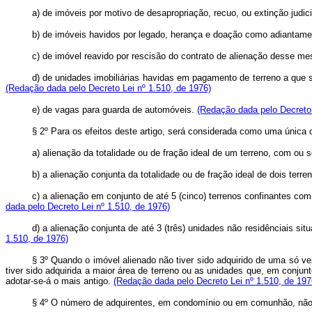
a) de imóveis por motivo de desapropriação, recuo, ou extinção judi
b) de imóveis havidos por legado, herança e doação como adiantame
c) de imóvel reavido por rescisão do contrato de alienação desse m
d) de unidades imobiliárias havidas em pagamento de terreno a que 
(Redação dada pelo Decreto Lei nº 1.510, de 1976)
e) de vagas para guarda de automóveis.
(Redação dada pelo Decreto 
§ 2º Para os efeitos deste artigo, será considerada como uma única
a) alienação da totalidade ou de fração ideal de um terreno, com ou 
b) a alienação conjunta da totalidade ou de fração ideal de dois ter
c) a alienação em conjunto de até 5 (cinco) terrenos confinantes c
dada pelo Decreto Lei nº 1.510, de 1976)
d) a alienação conjunta de até 3 (três) unidades não residênciais s
1.510, de 1976)
§ 3º Quando o imóvel alienado não tiver sido adquirido de uma só ve
tiver sido adquirida a maior área de terreno ou as unidades que, em conjun
adotar-se-á o mais antigo.
(Redação dada pelo Decreto Lei nº 1.510, de 197
§ 4º O número de adquirentes, em condomínio ou em comunhão, não d