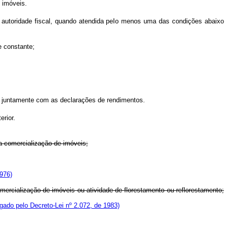
 imóveis.
la autoridade fiscal, quando atendida peIo menos uma das condições abaixo
e constante;
, juntamente com as declarações de rendimentos.
erior.
a comercialização de imóveis;
976)
ercialização de imóveis ou atividade de florestamento ou reflorestamento;
gado pelo Decreto-Lei nº 2.072, de 1983)