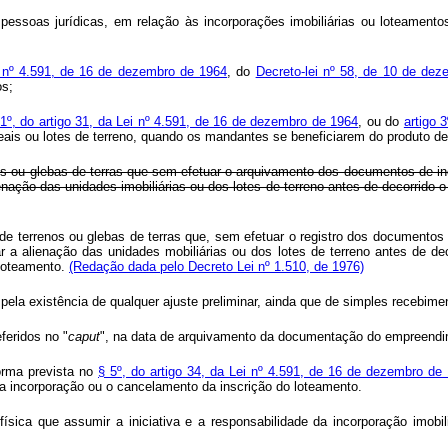
 a pessoas jurídicas, em relação às incorporações imobiliárias ou loteame
 nº 4.591, de 16 de dezembro de 1964
, do
Decreto-lei nº 58, de 10 de de
os;
 1º, do artigo 31, da Lei nº 4.591, de 16 de dezembro de 1964
, ou do
artigo 
deais ou lotes de terreno, quando os mandantes se beneficiarem do produto d
rrenos ou glebas de terras que sem efetuar o arquivamento dos documentos de
ienação das unidades imobiliárias ou dos lotes de terreno antes de decorrido 
ar de terrenos ou glebas de terras que, sem efetuar o registro dos document
ar a alienação das unidades mobiliárias ou dos lotes de terreno antes de d
 loteamento.
(Redação dada pelo Decreto Lei nº 1.510, de 1976)
o pela existência de qualquer ajuste preliminar, ainda que de simples recebimen
feridos no "
caput
", na data de arquivamento da documentação do empreendimen
forma prevista no
§ 5º, do artigo 34, da Lei nº 4.591, de 16 de dezembro de
da incorporação ou o cancelamento da inscrição do loteamento.
física que assumir a iniciativa e a responsabilidade da incorporação imobi