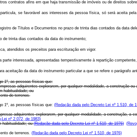
tros contratos afins em que haja transmissão de imóveis ou de direitos sobre
particula, se favorável aos interesses da pessoa física, só será aceita pe
 Registro de Títulos e Documentos no prazo de trinta dias contados da data del
de trinta dias contados da data do instrumento;
a, atendidos os preceitos para escrituração em vigor.
 parte interessada, apresentadas tempestivamente à repartição competente
ra aceitação da data do instrumento particular a que se refere o parágrafo ant
go 1º, as pessoas físicas que:
empresas adquirentes explorarem, por qualquer modalidade, a construção ou 
m habitualidade; ou
ento de terrenos.
igo 1º, as pessoas físicas que:
(Redação dada pelo Decreto Lei nº 1.510, de 1
presas adquirentes explorarem, por qualquer modalidade, a construção, a com
-Lei nº 2.072, de 1983)
m habitualidade; ou
(Redação dada pelo Decreto Lei nº 1.510, de 1976)
(Revo
ento de terrenos.
(Redação dada pelo Decreto Lei nº 1.510, de 1976)