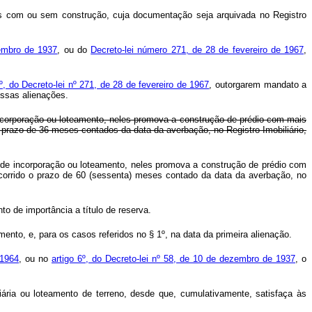
ntos com ou sem construção, cuja documentação seja arquivada no Registro
zembro de 1937
, ou do
Decreto-lei número 271, de 28 de fevereiro de 1967
,
3º, do Decreto-lei nº 271, de 28 de fevereiro de 1967
, outorgarem mandato a
essas alienações.
 incorporação ou loteamento, neles promova a construção de prédio com mais
o prazo de 36 meses contados da data da averbação, no Registro Imobiliário,
os de incorporação ou loteamento, neles promova a construção de prédio com
ecorrido o prazo de 60 (sessenta) meses contado da data da averbação, no
to de importância a título de reserva.
to, e, para os casos referidos no § 1º, na data da primeira alienação.
 1964
, ou no
artigo 6º, do Decreto-lei nº 58, de 10 de dezembro de 1937
, o
liária ou loteamento de terreno, desde que, cumulativamente, satisfaça às