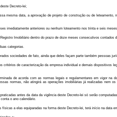
deste Decreto-lei;
dessa mesma data, a aprovação de projeto de construção ou de leteamento, n
ses imediatamente anteriores ou nenhum loteamento nos trinta e seis meses
egistro Imobiliário dentro do prazo de doze meses consecutivos contados 
uas categorias.
erados sociedades de fato, ainda que deles façam parte também pessoas jurí
 critérios de caracterização da empresa individual e demais dispositivos lega
terminada de acorda com as normas legais e regulamentares em vigor na da
dessas normas, não atingirá as operações imobiliárias já realizadas nem o
praticadas antes da data da vigência deste Decreto-lei só serão computadas
conta o ano calendário.
as físicas a elas equiparadas na forma deste Decreto-lei, terá início na dat