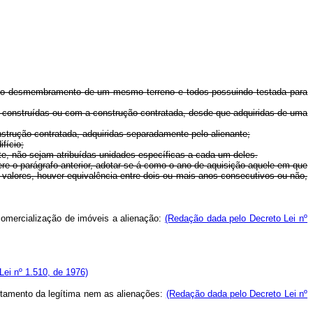
s do desmembramento de um mesmo terreno e todos possuindo testada para
, construídas ou com a construção contratada, desde que adquiridas de uma
strução contratada, adquiridas separadamente pelo alienante;
fício;
te, não sejam atribuídas unidades específicas a cada um deles.
re o parágrafo anterior, adotar-se-á como o ano de aquisição aquele em que
s valores, houver equivalência entre dois ou mais anos consecutivos ou não,
 comercialização de imóveis a alienação:
(Redação dada pelo Decreto Lei nº
ei nº 1.510, de 1976)
ntamento da legítima nem as alienações:
(Redação dada pelo Decreto Lei nº