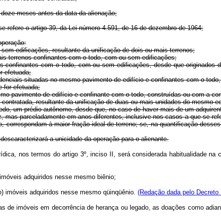
 doze meses antes da data da alienação;
se refere o artigo 39, da Lei número 4.591, de 16 de dezembro de 1964;
operação:
 sem edificações, resultante da unificação de dois ou mais terrenos;
mais terrenos confinantes com o todo, com ou sem edificações;
enos confinantes com o todo, com ou sem edificações, desde que originado
r efetuada;
denciais situadas no mesmo pavimento de edifício e confinantes com o todo
 for efetuada;
smo pavimento de edifício e confinante com o todo, construídas ou com a con
o contratada, resultante da unificação de duas ou mais unidades do mesmo edi
o todo, um prédio autônomo, desde que, no caso de haver mais de um adquiren
z, mas parceladamente em anos diferentes, inclusive nos casos a que se refe
to, correspondam à maior fração ideal de terreno; se, na quantificação desse
scaracterizará a unicidade da operação para o alienante.
ídica, nos termos do artigo 3º, inciso II, será considerada habitualidade na
) imóveis adquiridos nesse mesmo biênio;
nco) imóveis adquiridos nesse mesmo qüinqüênio.
(Redação dada pelo Decreto L
ias de imóveis em decorrência de herança ou legado, as doações como adia