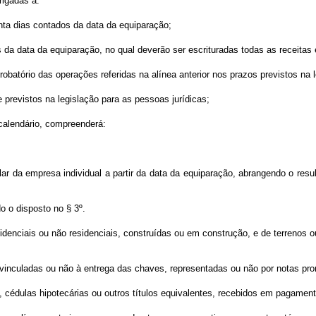
rigadas a:
nta dias contados da data da equiparação;
 da data da equiparação, no qual deverão ser escrituradas todas as receitas
atório das operações referidas na alínea anterior nos prazos previstos na l
 previstos na legislação para as pessoas jurídicas;
 calendário, compreenderá:
lar da empresa individual a partir da data da equiparação, abrangendo o resu
o o disposto no § 3º.
denciais ou não residenciais, construídas ou em construção, e de terrenos o
s vinculadas ou não à entrega das chaves, representadas ou não por notas pro
, cédulas hipotecárias ou outros títulos equivalentes, recebidos em pagamen