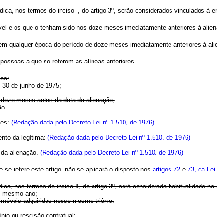
ídica, nos termos do inciso I, do artigo 3º, serão considerados vinculados à 
móvel e os que o tenham sido nos doze meses imediatamente anteriores à alie
do em qualquer época do período de doze meses imediatamente anteriores à al
s pessoas a que se referem as alíneas anteriores.
ões:
é 30 de junho de 1975;
 doze meses antes da data da alienação;
ão.
ões:
(Redação dada pelo Decreto Lei nº 1.510, de 1976)
ento da legítima;
(Redação dada pelo Decreto Lei nº 1.510, de 1976)
 da alienação.
(Redação dada pelo Decreto Lei nº 1.510, de 1976)
 se refere este artigo, não se aplicará o disposto nos
artigos 72
e
73, da Lei
dica, nos termos do inciso II, do artigo 3º, será considerada habitualidade n
se mesmo ano;
 imóveis adquiridos nesse mesmo triênio.
nio ou rescisão contratual;