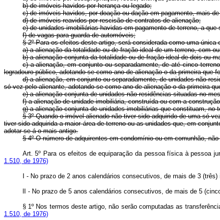
b) de imóveis havidos por herança ou legado;
c) de imóveis havidos, por doação ou dação em pagamento, mais de
d) de imóveis reavidos por rescisão de contratos de alienação;
e) de unidades imobiliárias havidas em pagamento de terreno, a que 
f) de vagas para guarda de automóveis;
§ 2º Para os efeitos deste artigo, será considerada como uma única 
a) a alienação da totalidade ou de fração ideal de um terreno, com ou
b) a alienação conjunta da totalidade ou de fração ideal de dois ou 
c) a alienação, em conjunto ou separadamente, de até cinco terr
logradouro público, adotando-se como ano de alienação o da primeira que fo
d) a alienação, em conjunto ou separadamente, de unidades não resi
só vez pelo alienante, adotando-se como ano de alienação o da primeira que
e) a alienação conjunta de unidades não residências situadas no me
f) a alienação de unidade imobiliária, construída ou com a construçã
g) a alienação conjunta de unidades imobiliárias que constituam, n
§ 3º Quando o imóvel alienado não tiver sido adquirido de uma só ve
tiver sido adquirida a maior área de terreno ou as unidades que, em conjun
adotar-se-á o mais antigo.
§ 4º O número de adquirentes em condomínio ou em comunhão, não de
Art. 5º Para os efeitos de equiparação da pessoa física à pessoa jur
1.510, de 1976)
I - No prazo de 2 anos calendários consecutivos, de mais de 3 (três
lI - No prazo de 5 anos calendários consecutivos, de mais de 5 (ci
§ 1º Nos termos deste artigo, não serão computadas as transferênc
1.510, de 1976)