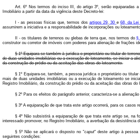
Art. 6º Nos termos do inciso III, do artigo 3º, serão equiparadas
Imobiliário a partir da data da vigência deste Decreto-lei:
I - as pessoas físicas que, termos dos
artigos 29
,
30
e
68, da Lei
assumirem a iniciativa e a responsabilidade de incorporações ou loteament
II - os titulares de terrenos ou glebas de terra que, nos termos do
§
construtor ou corretor de imóveis com poderes para alienação de frações i
§ 1º Equipara-se também à jurídica o proprietário ou titular de te
de duas unidades imobiliárias ou a execução de loteamento, se iniciar a al
da construção do prédio ou da aceitação das obras do loteamento.
§ 1º Equipara-se, também, a pessoa jurídica o proprietário ou titul
mais de duas unidades imobiliárias ou a execução de loteamento se inici
Registro Imobiliário, da construção do prédio ou da aceitação das obras do
§ 2º Para os efeitos do parágrafo anterior, caracteriza-se a alienaçã
§ 3º A equiparação de que trata este artigo ocorrerá, para os casos re
§ 4º Não subsistirá a equiparação de que trata este artigo se, na 
interessado promover, no Registro Imobiliário, a averbação da desistência 
§ 5º Não se aplicará o disposto no "
caput
" deste artigo à pessoa 
seguintes condições: