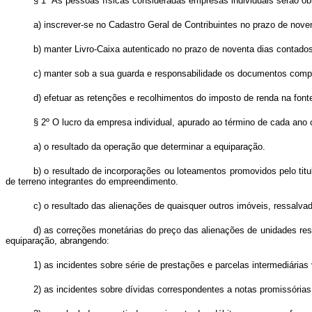
§ 1º As pessoas físicas consideradas empresas individuais serão ob
a) inscrever-se no Cadastro Geral de Contribuintes no prazo de nove
b) manter Livro-Caixa autenticado no prazo de noventa dias contados
c) manter sob a sua guarda e responsabilidade os documentos comprob
d) efetuar as retenções e recolhimentos do imposto de renda na fonte
§ 2º O lucro da empresa individual, apurado ao término de cada ano
a) o resultado da operação que determinar a equiparação.
b) o resultado de incorporações ou loteamentos promovidos pelo titu
de terreno integrantes do empreendimento.
c) o resultado das alienações de quaisquer outros imóveis, ressalvad
d) as correções monetárias do preço das alienações de unidades resi
equiparação, abrangendo:
1) as incidentes sobre série de prestações e parcelas intermediária
2) as incidentes sobre dívidas correspondentes a notas promissórias