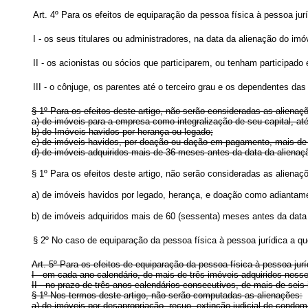
Art. 4º Para os efeitos de equiparação da pessoa física à pessoa jur
I - os seus titulares ou administradores, na data da alienação do i
II - os acionistas ou sócios que participarem, ou tenham participa
III - o cônjuge, os parentes até o terceiro grau e os dependentes da
§ 1º Para os efeitos deste artigo, não serão consideradas as alienaç
a) de imóveis para a empresa como integralização de seu capital, at
b) de Imóveis havidos por herança ou legado;
c) de imóveis havidos, por doação ou dação em pagamento, mais de
d) de imóveis adquiridos mais de 36 meses antes da data da alienaç
§ 1º Para os efeitos deste artigo, não serão consideradas as alienaç
a) de imóveis havidos por legado, herança, e doação como adiantam
b) de imóveis adquiridos mais de 60 (sessenta) meses antes da data
§ 2º No caso de equiparação da pessoa física à pessoa jurídica a que
Art. 5º Para os efeitos de equiparação da pessoa física à pessoa jurí
I - em cada ano calendário, de mais de três imóveis adquiridos nes
II - no prazo de três anos calendários consecutivos, de mais de seis
§ 1º Nos termos deste artigo, não serão computadas as alienações:
a) de imóveis por desapropriação, recuo, extinção judicial de condomí