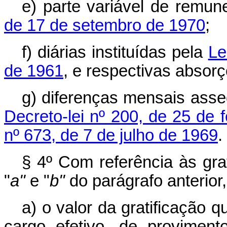
e) parte variável de remun
de 17 de setembro de 1970
;
f) diárias instituídas pela
Le
de 1961
, e respectivas absorç
g) diferenças mensais ass
Decreto-lei nº 200, de 25 de 
nº 673, de 7 de julho de 1969
.
§ 4º Com referência às gra
"
a"
e "
b"
do parágrafo anterior
a) o valor da gratificação
cargo efetivo, de provime