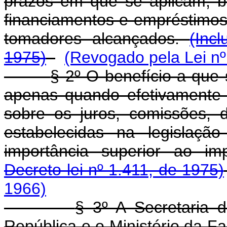
prazos em que se aplicam, 
financiamentos e empréstimos,
tomadores alcançados.
(Inc
1975)
(Revogado pela Lei nº
§ 2º O benefício a que 
apenas quando efetivamente 
sobre os juros, comissões, 
estabelecidas na legislação
importância superior ao im
Decreto-lei nº 1.411, de 1975)
1966)
§ 3º A Secretaria 
República e o Ministério da F