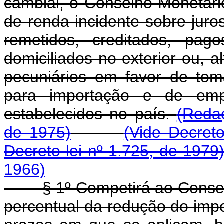
cambial, o Conselho Monetári
de renda incidente sobre jur
remetidos, creditados, pag
domiciliados no exterior ou, a
pecuniários em favor de tom
para importação e de emp
estabelecidos no país.
(Redaç
de 1975)
(Vide Decreto
Decreto-lei nº 1.725, de 1979
1966)
§ 1º Competirá ao Conse
percentual da redução do impo