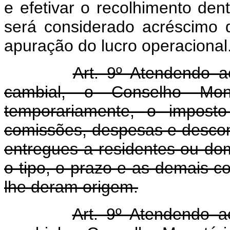
e efetivar o recolhimento de
será considerado acréscimo d
apuração do lucro operacional
Art. 9º Atendendo ao
cambial, o Conselho Mone
temporariamente, o imposto
comissões, despesas e descon
entregues a residentes ou domi
o tipo, o prazo e as demais c
lhe deram origem.
Art. 9º Atendendo ao