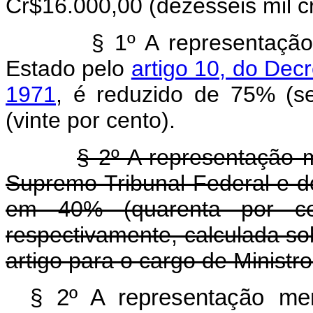
Cr$16.000,00 (dezesseis mil cr
§ 1º A representação men
Estado pelo
artigo 10, do Decr
1971
, é reduzido de 75% (se
(vinte por cento).
§ 2º A representação 
Supremo Tribunal Federal e do 
em 40% (quarenta por cen
respectivamente, calculada so
artigo para o cargo de Ministr
§ 2º A representação men