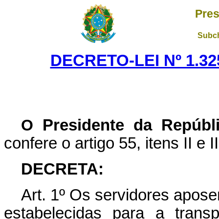
Pres
Subch
DECRETO-LEI Nº 1.325
O
Presidente da Repúbl
confere o artigo 55, itens II e I
DECRETA:
Art
. 1º Os servidores apos
estabelecidas para a trans