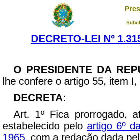
Pres
Subch
DECRETO-LEI Nº 1.31
O PRESIDENTE DA REP
lhe confere o artigo 55, item I,
DECRETA:
Art
. 1º Fica prorrogado, 
estabelecido pelo
artigo 6º d
1965,
com a redação dada pe