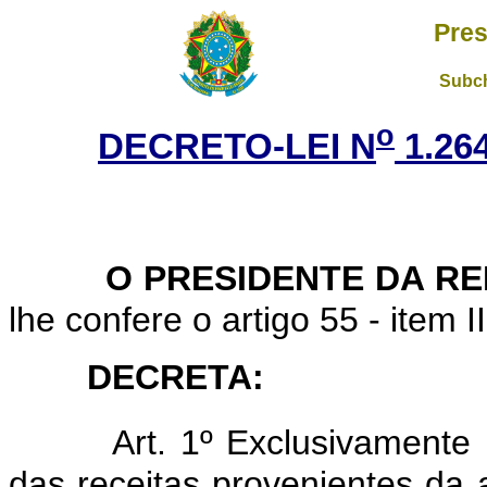
Pres
Subch
o
DECRETO-LEI N
1.26
O PRESIDENTE DA R
lhe confere o artigo 55 - item I
DECRETA:
Art. 1º Exclusivamente 
das receitas provenientes da