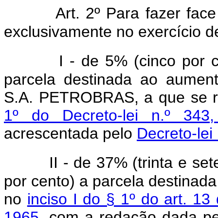
Art. 2º Para fazer fac
exclusivamente no exercício d
I - de 5% (cinco por 
parcela destinada ao aumento
S.A. PETROBRAS, a que se r
1º do Decreto-lei n.º 3
acrescentada pelo
Decreto-lei
II - de 37% (trinta e se
por cento) a parcela destina
no
inciso I do § 1º do art. 1
1965
, com a redação dada p