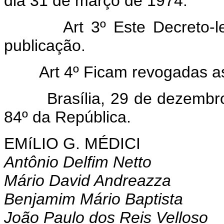
dia 31 de março de 1974.
Art 3º Este Decreto-lei e
publicação.
Art 4º Ficam revogadas as d
Brasília, 29 de dezembro d
84º da República.
EMíLIO G. MÉDICI
Antônio Delfim Netto
Mário David Andreazza
Benjamim Mário Baptista
João Paulo dos Reis Velloso