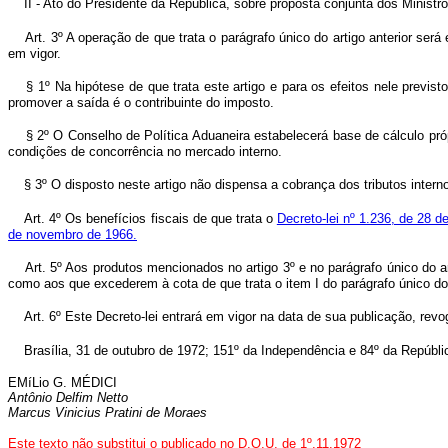
II - Ato do Presidente da República, sobre proposta conjunta dos Minist
Art. 3º A operação de que trata o parágrafo único do artigo anterior ser
em vigor.
§ 1º Na hipótese de que trata este artigo e para os efeitos nele previst
promover a saída é o contribuinte do imposto.
§ 2º O Conselho de Política Aduaneira estabelecerá base de cálculo pró
condições de concorrência no mercado interno.
§ 3º O disposto neste artigo não dispensa a cobrança dos tributos intern
Art. 4º Os benefícios fiscais de que trata o
Decreto-lei nº 1.236, de 28 d
de novembro de 1966.
Art. 5º Aos produtos mencionados no artigo 3º e no parágrafo único do
como aos que excederem à cota de que trata o item I do parágrafo único do 
Art. 6º Este Decreto-lei entrará em vigor na data de sua publicação, rev
Brasília, 31 de outubro de 1972; 151º da Independência e 84º da Repúbli
EMíLio G. MÉDICI
Antônio Delfim Netto
Marcus Vinicius Pratini de Moraes
Este texto não substitui o publicado no D.O.U. de 1º.11.1972