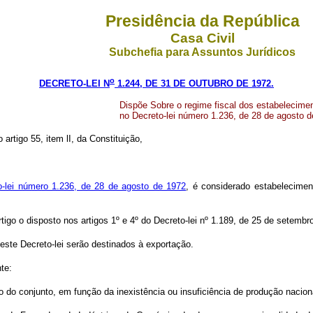
Presidência da República
Casa Civil
Subchefia para Assuntos Jurídicos
o
DECRETO-LEI N
1.244, DE 31 DE OUTUBRO DE 1972.
Dispõe Sobre o regime fiscal dos estabelecime
no Decreto-lei número 1.236, de 28 de agosto d
 artigo 55, item lI, da Constituição,
o-lei número 1.236, de 28 de agosto de 1972
, é considerado estabelecimen
tigo o disposto nos artigos 1º e 4º do Decreto-lei nº 1.189, de 25 de setembr
 este Decreto-lei serão destinados à exportação.
te:
 do conjunto, em função da inexistência ou insuficiência de produção naciona