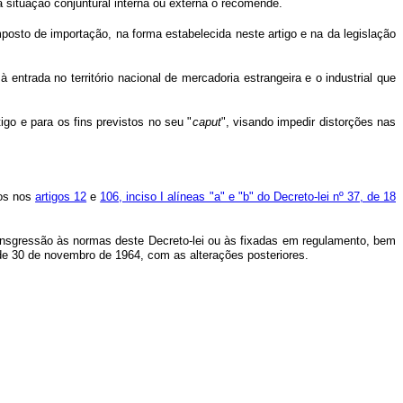
 situação conjuntural interna ou externa o recomende.
imposto de importação, na forma estabelecida neste artigo e na da legislação
 entrada no território nacional de mercadoria estrangeira e o industrial que
go e para os fins previstos no seu "
caput
", visando impedir distorções nas
tos nos
artigos 12
e
106, inciso I alíneas "a" e "b" do Decreto-lei nº 37, de 18
ransgressão às normas deste Decreto-lei ou às fixadas em regulamento, bem
, de 30 de novembro de 1964, com as alterações posteriores.