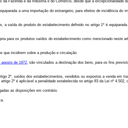
ros da Fazenda e da Indústria e do Comércio, desde que a excepcionalidade da
á equiparada a uma importação do estrangeiro, para efeitos de incidência do 
os, a saída do produto do estabelecimento definido no artigo 1º é equiparada à
pria para os produtos saídos do estabelecimento como mencionado neste arti
os que incidirem sobre a produção e circulação.
e agosto de 1972
, são vinculados a destinação dos bens, para os fins previs
 artigo 2º, saídos dos estabelecimentos, vendidos ou expostos a venda em t
artigo 2º é aplicável a penalidade estabelecida no artigo 83 da Lei nº 4.502
ogadas as disposições em contrário.
ca.