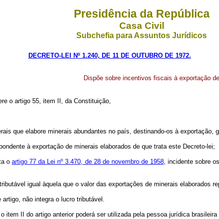
Presidência da República
Casa Civil
Subchefia para Assuntos Jurídicos
DECRETO-LEI Nº 1.240, DE 11 DE OUTUBRO DE 1972.
Dispõe sobre incentivos fiscais à exportação d
re o artigo 55, item II, da Constituição,
rais que elabore minerais abundantes no país, destinando-os à exportação, g
spondente à exportação de minerais elaborados de que trata este Decreto-lei;
ata o
artigo 77 da Lei nº 3.470, de 28 de novembro de 1958
, incidente sobre o
ributável igual àquela que o valor das exportações de minerais elaborados rep
artigo, não integra o lucro tributável.
 item II do artigo anterior poderá ser utilizada pela pessoa jurídica brasileir