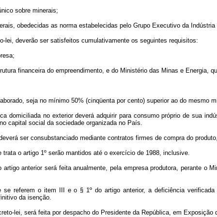
nico sobre minerais;
nerais, obedecidas as norma estabelecidas pelo Grupo Executivo da Indústria
o-lei, deverão ser satisfeitos cumulativamente os seguintes requisitos:
presa;
trutura financeira do empreendimento, e do Ministério das Minas e Energia, q
l elaborado, seja no mínimo 50% (cinqüenta por cento) superior ao do mesmo
ica domiciliada no exterior deverá adquirir para consumo próprio de sua indús
no capital social da sociedade organizada no País.
o deverá ser consubstanciado mediante contratos firmes de compra do produto, 
 trata o artigo 1º serão mantidos até o exercício de 1988, inclusive.
artigo anterior será feita anualmente, pela empresa produtora, perante o M
se referem o item III e o § 1º do artigo anterior, a deficiência verific
initivo da isenção.
reto-lei, será feita por despacho do Presidente da República, em Exposição