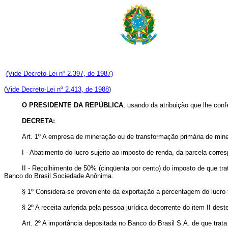
(Vide Decreto-Lei nº 2.397, de 1987)
(
Vide Decreto-Lei nº 2.413, de 1988
)
O PRESIDENTE DA REPÚBLICA
, usando da atribuição que lhe confe
DECRETA:
Art
. 1º A empresa de mineração ou de transformação primária de mine
I - Abatimento do lucro sujeito ao imposto de renda, da parcela corre
II - Recolhimento de 50% (cinqüenta por cento) do imposto de que tr
Banco do Brasil Sociedade Anônima.
§ 1º Considera-se proveniente da exportação a percentagem do lucro t
§ 2º A receita auferida pela pessoa jurídica decorrente do item II deste 
Art
. 2º A importância depositada no Banco do Brasil S.A. de que trata o