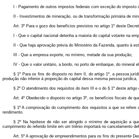
I - Pagamento de outros impostos federais com exceção do imposto ú
II - Investimentos de mineração, ou de transformação primária de mi
Art
. 3º Para o gozo dos benefícios previstos no artigo 1º deste Decret
I - Que o capital nacional detenha a maioria do capital votante na em
II - Que haja aprovação prévia do Ministério da Fazenda, quanto à es
III - Que a empresa exporte, no mínimo, metade da sua produção;
IV - Que o valor unitário, a bordo, no porto de embarque, do minera
§ 1º Para os fins do disposto no item II, do artigo 1º, a pessoa juríd
produção não inferior à proporção do capital dessa mesma pessoa jurídica, 
§ 2º O atendimento dos requisitos do item III e o do § 1º deste artig
Art
. 4º Obedecido o disposto no artigo 3º, os benefícios fiscais de que
§ 1º A comprovação do cumprimento dos requisitos a que se refere o 
rendimento.
§ 2º Na hipótese de não ser atingido o mínimo de aquisição a que 
cumprimento do referido limite em um triênio importará no cancelamento def
Art
. 5º A aprovação de empreendimentos para os fins do presente Dec