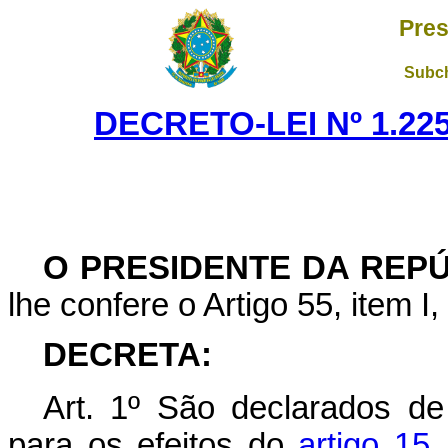
Pres
Subch
DECRETO-LEI Nº 1.225
O PRESIDENTE DA REP
lhe confere o Artigo 55, item I
DECRETA:
Art
. 1º São declarados de
para os efeitos do
artigo 15,