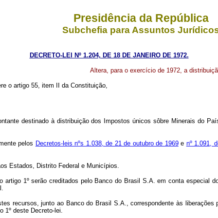
Presidência da República
Subchefia para Assuntos Jurídico
DECRETO-LEI Nº 1.204, DE 18 DE JANEIRO DE 1972.
Altera, para o exercício de 1972, a distribu
re o artigo 55, item II da Constituição,
ntante destinado à distribuição dos Impostos únicos sôbre Minerais do Paí
amente pelos
Decretos-leis nºs 1.038, de 21 de outubro de 1969
e
nº 1.091, 
s Estados, Distrito Federal e Municípios.
tigo 1º serão creditados pelo Banco do Brasil S.A. em conta especial do
l.
 recursos, junto ao Banco do Brasil S.A., correspondente às liberações p
o 1º deste Decreto-lei.