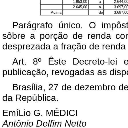
1.953,00
a
2.644,00...
2.645,00
a
3.697,00...
Acima
de
3.697,00...
Parágrafo único. O impôs
sôbre a porção de renda com
desprezada a fração de renda i
Art. 8º Êste Decreto-lei
publicação, revogadas as disp
Brasília, 27 de dezembro d
da República.
EmíLio G. MÉDICI
Antônio Delfim Netto