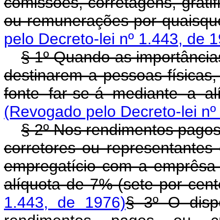
comissões, corretagens, gratifi
ou remunerações por quaisque
pelo Decreto-lei nº 1.443, de 
§ 1º Quando as importâncias
destinarem a pessoas físicas
fonte far-se-á mediante a a
(Revogado pelo Decreto-lei nº
§ 2º Nos rendimentos pagos 
corretores ou representantes
empregatício com a emprêsa 
alíquota de 7% (sete por cent
1.443, de 1976)
§ 3º O disp