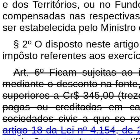
e dos Territórios, ou no Fund
compensadas nas respectivas 
ser estabelecida pelo Ministro
§ 2º O disposto neste artig
impôsto referentes aos exercí
Art. 6º Ficam sujeitas ao
mediante o desconto na fonte
superiores a Cr$ 345,00 (trez
pagas ou creditadas em ca
sociedades civis a que se r
artigo 18 da Lei nº 4.154, d