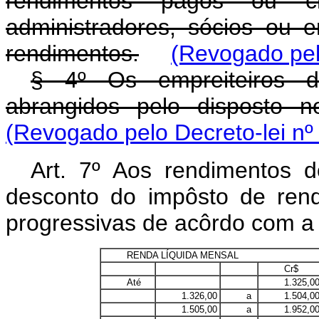
rendimentos pagos ou cred
administradores, sócios ou
rendimentos.
(Revogado pelo
§ 4º Os empreiteiros de
abrangidos pelo disposto n
(Revogado pelo Decreto-lei nº
Art. 7º Aos rendimentos do
desconto do impôsto de renda
progressivas de acôrdo com a 
RENDA LÍQUIDA MENSAL
Cr$
Até
1.325,00...
1.326,00
a
1.504,00...
1.505,00
a
1.952,00...