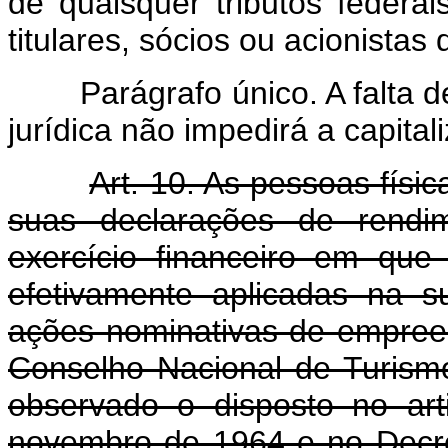
de quaisquer tributos federai
titulares, sócios ou acionistas
Parágrafo único. A falta de 
jurídica não impedirá a capital
Art. 10. As pessoas físi
suas declarações de rendi
exercício financeiro em que
efetivamente aplicadas na su
ações nominativas de empreen
Conselho Nacional de Turismo
observado o disposto no ar
novembro de 1964 e no Decre