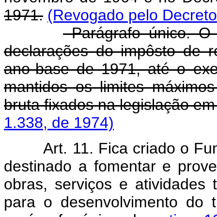
1971.
(Revogado pelo Decreto-
Parágrafo único. O d
declarações do impôsto de re
ano-base de 1971, até o exe
mantidos os limites máximos
bruta fixados na legislação em 
1.338, de 1974)
Art. 11. Fica criado o 
destinado a fomentar e prove
obras, serviços e atividades 
para o desenvolvimento do 