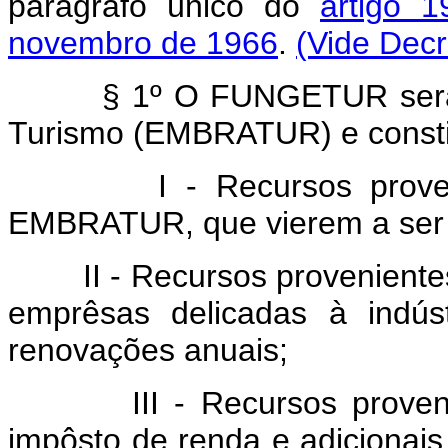
parágrafo único do
artigo 
novembro de 1966
.
(Vide Decr
§ 1º O FUNGETUR será ger
Turismo (EMBRATUR) e consti
I - Recursos provenient
EMBRATUR, que vierem a ser i
II - Recursos provenientes d
emprêsas delicadas à indús
renovações anuais;
III - Recursos prove
impôsto de renda e adicionais 