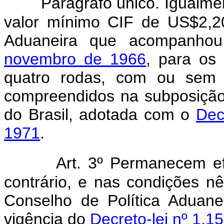
Parágrafo único. Igualm
valor mínimo CIF de US$2,20
Aduaneira que acompanh
novembro de 1966
, para os 
quatro rodas, com ou sem p
compreendidos na subposição 
do Brasil, adotada com o
Dec
1971
.
Art. 3º Permanecem ef
contrário, e nas condições nê
Conselho de Política Aduane
vigência do
Decreto-lei nº 1.1