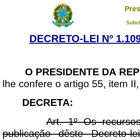
Pres
Subch
DECRETO-LEI Nº 1.109
O PRESIDENTE DA RE
lhe confere o artigo 55, item II
DECRETA:
Art. 1º Os recurso
publicação dêste Decreto-l