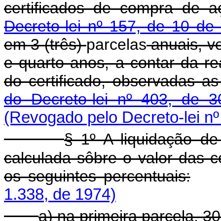
certificados de compra de 
Decreto-lei nº 157, de 10 de
em 3 (três)
parcelas
anuais, ve
e quarto anos, a contar da r
do certificado, observadas 
do Decreto-lei nº 403, de
(Revogado pelo Decreto-lei nº
§ 1º A liquidação de
calculada sôbre o valor das c
os seguintes percentuais:
1.338, de 1974)
a) na primeira parcela, 30