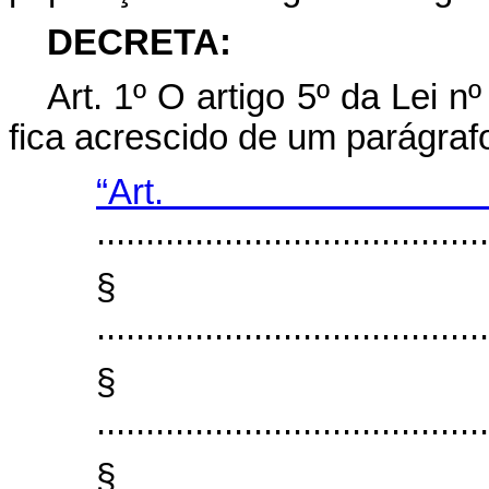
DECRETA:
Art
. 1º O artigo 5º da Lei 
fica acrescido de um parágraf
“Ar
........................................
§
........................................
§
........................................
§