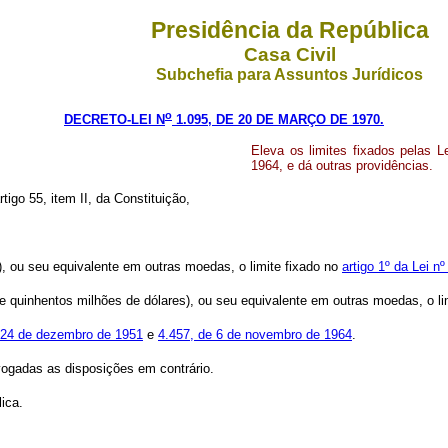
Presidência da República
Casa Civil
Subchefia para Assuntos Jurídicos
o
DECRETO-LEI N
1.095, DE 20 DE MARÇO DE 1970.
Eleva os limites fixados pelas 
1964, e dá outras providências.
tigo 55, item II, da Constituição,
), ou seu equivalente em outras moedas, o limite fixado no
artigo 1º da Lei 
e quinhentos milhões de dólares), ou seu equivalente em outras moedas, o li
e 24 de dezembro de 1951
e
4.457, de 6 de novembro de 1964
.
evogadas as disposições em contrário.
ica.