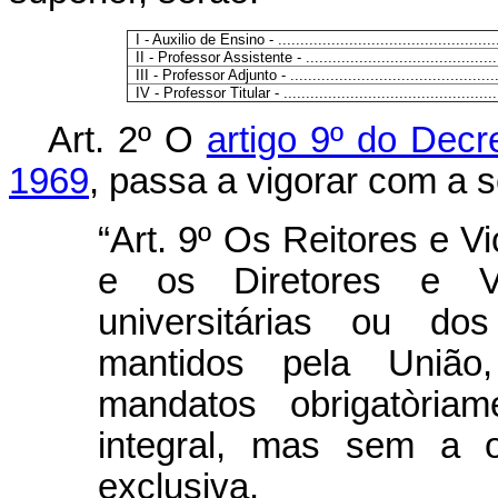
I - Auxilio de Ensino - ...................................................
II - Professor Assistente - .............................................
III - Professor Adjunto - .................................................
IV - Professor Titular - ..................................................
Art
. 2º O
artigo 9º do Decre
1969
, passa a vigorar com a 
“Art. 9º Os Reitores e V
e os Diretores e Vi
universitárias ou dos
mantidos pela União,
mandatos obrigatòri
integral, mas sem a o
exclusiva.