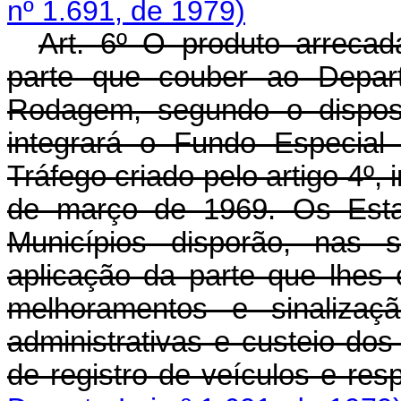
nº 1.691, de 1979)
Art
. 6º O produto arrecad
parte que couber ao Depar
Rodagem, segundo o disposto
integrará o Fundo Especia
Tráfego criado pelo artigo 4º, 
de março de 1969. Os Estado
Municípios disporão, nas s
aplicação da parte que lhes
melhoramentos e sinalizaç
administrativas e custeio do
de registro de veículos e resp