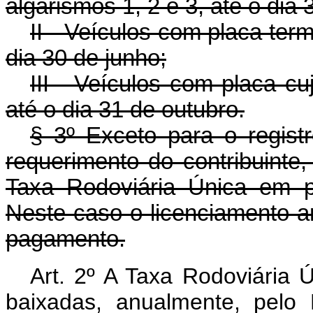
algarismos 1, 2 e 3, até o dia
II - Veículos com placa ter
dia 30 de junho;
III - Veículos com placa cu
até o dia 31 de outubro.
§ 3º Exceto para o registro
requerimento do contribuinte
Taxa Rodoviária Única em p
Neste caso o licenciamento an
pagamento.
Art. 2º A Taxa Rodoviária 
baixadas, anualmente, pelo 