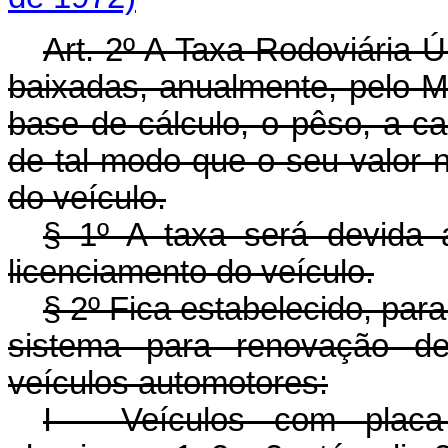
Art
. 2º A Taxa Rodoviária 
baixadas, anualmente, pelo M
base de cálculo, o pêso, a c
de tal modo que o seu valor 
do veículo.
§ 1º A taxa será devida
licenciamento do veículo.
§ 2º Fica estabelecido, para 
sistema para renovação de
veículos automotores:
I - Veículos com placa 