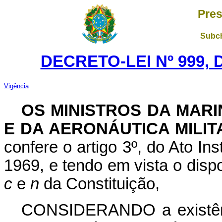
Pres
Subch
DECRETO-LEI Nº 999, 
Vigência
OS MINISTROS DA MARI
E DA AERONÁUTICA MILIT
confere o artigo 3º, do Ato Ins
1969, e tendo em vista o dispos
c
e
n
da Constituição,
CONSIDERANDO a existênci