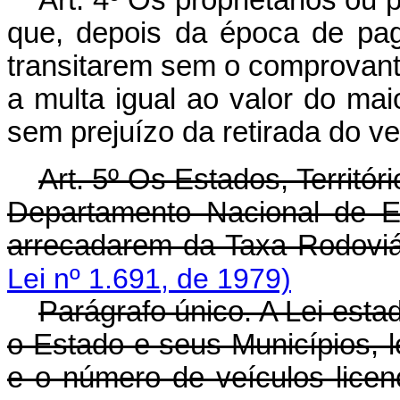
Art
. 4º Os proprietários ou
que, depois da época de pa
transitarem sem o comprovant
a multa igual ao valor do mai
sem prejuízo da retirada do ve
Art
. 5º Os Estados, Territór
Departamento Nacional de 
arrecadarem da Taxa Rodoviá
Lei nº 1.691, de 1979)
Parágrafo único. A Lei estadu
o Estado e seus Municípios, 
e o número de veículos licen