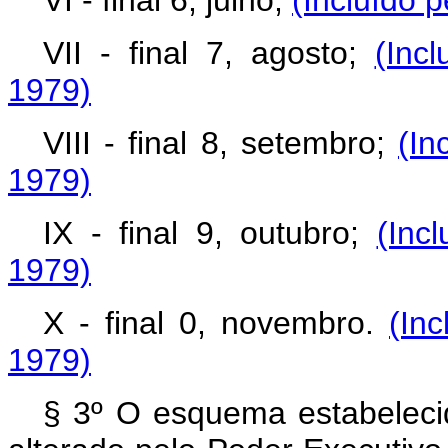
VI - final 6, julho;
(Incluído 
VII - final 7, agosto;
(Inc
1979)
VIII - final 8, setembro;
(In
1979)
IX - final 9, outubro;
(Inc
1979)
X - final 0, novembro.
(In
1979)
§ 3º O esquema estabelecid