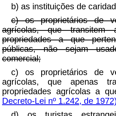
b) as instituições de caridad
c) os proprietários de 
agrícolas, que transitem
propriedades a que perten
públicas, não sejam usad
comercial;
c) os proprietários de 
agrícolas, que apenas tr
propriedades agrícolas a q
Decreto-Lei nº 1.242, de 1972
d) os turistas estrangei