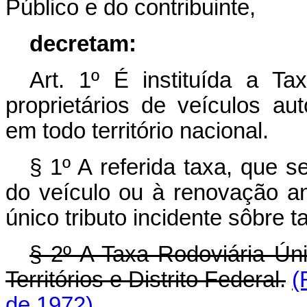
Público e do contribuinte,
decretam:
Art
. 1º É instituída a Ta
proprietários de veículos au
em todo território nacional.
§ 1º A referida taxa, que s
do veículo ou à renovação anu
único tributo incidente sôbre ta
§ 2º A Taxa Rodoviária Ún
Territórios e Distrito Federal.
(
de 1972)