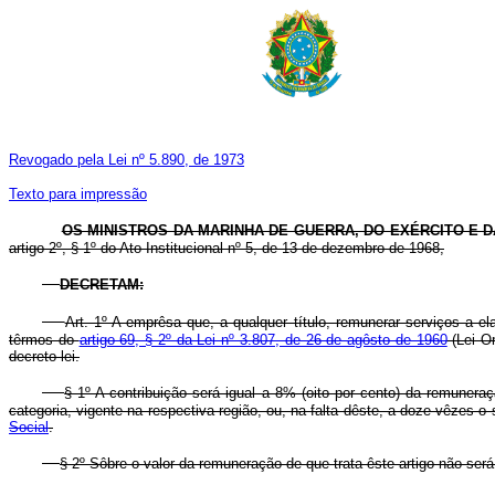
Revogado pela Lei nº 5.890, de 1973
Texto para impressão
OS MINISTROS DA MARINHA DE GUERRA, DO EXÉRCITO E D
artigo 2º, § 1º do Ato Institucional nº 5, de 13 de dezembro de 1968,
DECRETAM:
Art. 1º A emprêsa que, a qualquer título, remunerar serviços a el
têrmos do
artigo 69, § 2º da Lei nº 3.807, de 26 de agôsto de 1960
(Lei O
decreto-lei.
§ 1º A contribuição será igual a 8% (oito por cento) da remunera
categoria, vigente na respectiva região, ou, na falta dêste, a doze vêzes o
Social
.
§ 2º Sôbre o valor da remuneração de que trata êste artigo não se