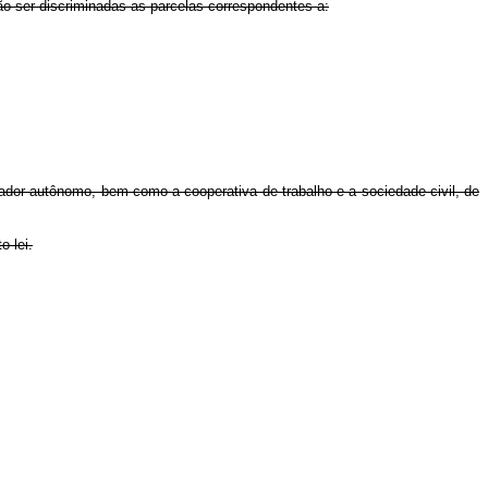
ão ser discriminadas as parcelas correspondentes a:
lhador autônomo, bem como a cooperativa de trabalho e a sociedade civil, de
o-lei.