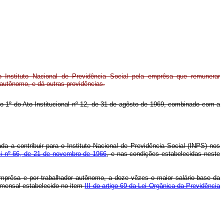
o Instituto Nacional de Previdência Social pela emprêsa que remunerar
 autônomo, e dá outras providências.
go 1º do Ato Institucional nº 12, de 31 de agôsto de 1969, combinado com a
da a contribuir para o Instituto Nacional de Previdência Social (INPS) nos
lei nº 66, de 21 de novembro de 1966
, e nas condições estabelecidas neste
 emprêsa e por trabalhador autônomo, a doze vêzes o maior salário-base da
te mensal estabelecido no item
III do artigo 69 da Lei Orgânica da Previdência