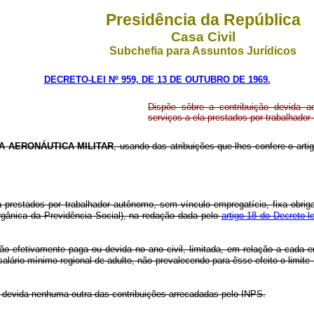
Presidência da República
Casa Civil
Subchefia para Assuntos Jurídicos
DECRETO-LEI Nº 959, DE 13 DE OUTUBRO DE 1969.
Dispõe sôbre a contribuição devida a
serviços a ela prestados por trabalhador
A AERONÁUTICA MILITAR
, usando das atribuições que lhes confere o arti
a prestados por trabalhador autônomo, sem vínculo empregatício, fixa obriga
rgânica da Previdência Social), na redação dada pelo
artigo 18 do Decreto-
ção efetivamente paga ou devida no ano civil, limitada, em relação a cada
 salário-mínimo regional de adulto, não prevalecendo para êsse efeito o limi
rá devida nenhuma outra das contribuições arrecadadas pelo INPS.