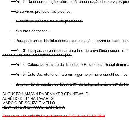
Art. 2º Na documentação referente à remuneração dos serviços pres
a) serviços profissionais próprios;
b) serviços de terceiros a êle prestados;
c) outras despesas.
Parágrafo único. Na falta dessa discriminação, servirá de base para
Art. 3º Equipara-se à emprêsa, para fins de previdência social, o 
direito ou de fato, prestadora de serviços.
Art. 4º Caberá ao Ministro do Trabalho e Previdência Social dirimi
Art. 5º Êste Decreto-lei entrará em vigor no primeiro dia útil do m
Brasília, 13 de outubro de 1969; 148º da Independência e 81º da Re
AUGUSTO HAMANN RADEMAKER
GRÜNEWALD
AURÉLIO DE LYRA TAVARES
MÁRCIO DE SOUZA E MELLO
NEWTON BURLAMAQUI BARREIRA
Este texto não substitui o publicado no D.O.U. de 17.10.1969