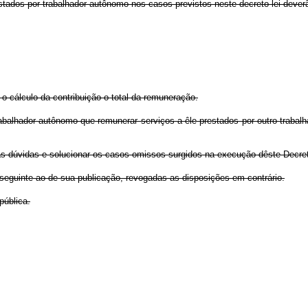
tados por trabalhador autônomo nos casos previstos neste decreto-lei dever
 o cálculo da contribuição o total da remuneração.
trabalhador autônomo que remunerar serviços a êle prestados por outro traba
r as dúvidas e solucionar os casos omissos surgidos na execução dêste Decret
ês seguinte ao de sua publicação, revogadas as disposições em contrário.
pública.