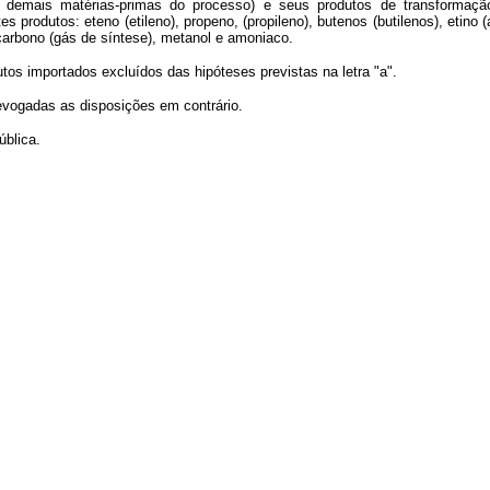
demais matérias-primas do processo) e seus produtos de transformação,
 produtos: eteno (etileno), propeno, (propileno), butenos (butilenos), etino (a
carbono (gás de síntese), metanol e amoniaco.
tos importados excluídos das hipóteses previstas na letra "a".
revogadas as disposições em contrário.
ública.