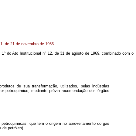
 61, de 21 de novembro de 1966.
go 1º do Ato Institucional nº 12, de 31 de agôsto de 1969, combinado com o
odutos de sua transformação, utilizados, pelas indústrias
tor petroquímico, mediante prévia recomendação dos órgãos
as petroquímicas, que têm o origem no aproveitamento do gás
 de petróleo).