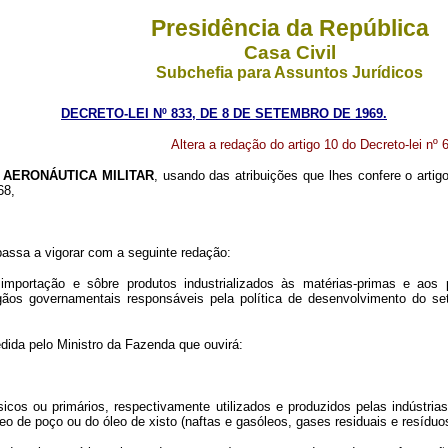
Presidência da República
Casa Civil
Subchefia para Assuntos Jurídicos
DECRETO-LEI Nº 833, DE 8 DE SETEMBRO DE 1969.
Altera a redação do artigo 10 do Decreto-lei nº
 AERONÁUTICA MILITAR
, usando das atribuições que lhes confere o arti
68,
passa a vigorar com a seguinte redação:
ortação e sôbre produtos industrializados às matérias-primas e aos pr
gãos governamentais responsáveis pela política de desenvolvimento do se
edida pelo Ministro da Fazenda que ouvirá:
icos ou primários, respectivamente utilizados e produzidos pelas indústri
eo de poço ou do óleo de xisto (naftas e gasóleos, gases residuais e resíduos