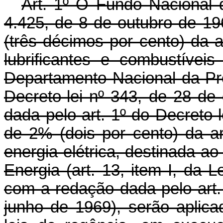
Art
. 1º O Fundo Nacional d
4.425, de 8 de outubro de 1
(três décimos por cento) da 
lubrificantes e combustívei
Departamento Nacional da Prod
Decreto-lei nº 343, de 28 d
dada pelo art. 1º do Decreto-l
de 2% (dois por cento) da a
energia elétrica, destinada 
Energia (art. 13, item I, da 
com a redação dada pelo art.
junho de 1969), serão aplic