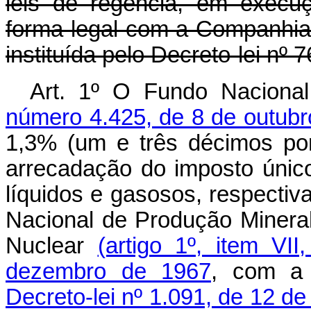
leis de regência, em execuç
forma legal com a Companhia
instituída pelo Decreto-lei nº
Art. 1º O Fundo Nacional
número 4.425, de 8 de outub
1,3% (um e três décimos po
arrecadação do imposto único
líquidos e gasosos, respecti
Nacional de Produção Minera
Nuclear
(artigo 1º, item VI
dezembro de 1967
, com a
Decreto-lei nº 1.091, de 12 d